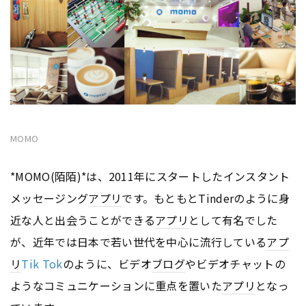
MOMO
*MOMO(陌陌)*は、2011年にスタートしたインスタント
メッセージング
アプリ
です。もともとTinderのように身
近な人と出会うことができる
アプリ
として有名でした
が、近年では日本で若い世代を中心に流行している
アプ
リ
Tik Tok
のように、ビデオ
ブログ
やビデオチャットの
ようなコミュニケーションに重点を置いた
アプリ
となっ