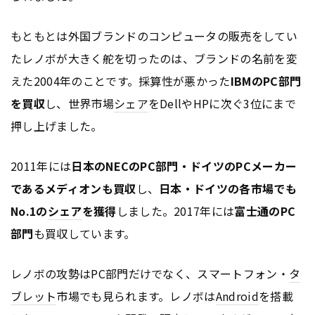
もともとは外国ブランドのコンピュータの販売をしてい
たレノボが大きく舵を切ったのは、ブランドの名前を変
えた2004年のことです。採算性が悪かった
IBMのPC部門
を買収
し、世界市場
シェア
をDellやHPに次ぐ3位にまで
押し上げました。
2011年には
日本のNECのPC部門・ドイツのPCメーカー
であるメディオンも買収
し、
日本・ドイツの各市場でも
No.1の
シェア
を獲得
しました。2017年には
富士通のPC
部門
も買収しています。
レノボの攻勢はPC部門だけでなく、スマートフォン・
タ
ブレット
市場でも見られます。レノボは
Android
を搭載