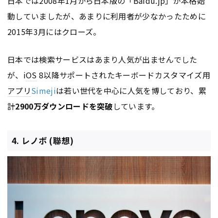
日本では2008年1月から日本版の「Baidu.jp」が本格始
動していましたが、あまりに利用者が少なかったために
2015年3月にはクローズ。
日本では検索サービスはあまり人気が出ませんでした
が、i
OS
8以降サポートされたキーボードカスタマイズ用
アプリ
Simeji
は若い世代を中心に人気を博しており、累
計
2900万ダウンロードを突破
しています。
4. レノボ (聯想)