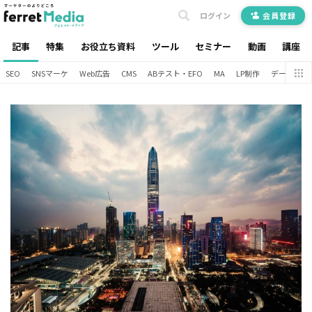
ログイン
会員登録
記事
特集
お役立ち資料
ツール
セミナー
動画
講座
SEO
SNSマーケ
Web広告
CMS
ABテスト・EFO
MA
LP制作
データ分析