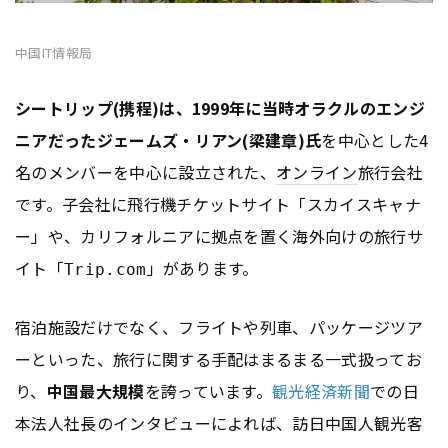
中国IT情報局
シートリップ(携程)
は、1999年に当時オラクルのエンジ
ニアだった
ジェームズ・リアン(梁建章)氏
を中心とした4
名のメンバーを中心に設立された、
オンライン
旅行会社
です。子会社に飛行機チケットサイト「スカイスキャナ
ー」や、カリフォルニアに拠点を置く海外向けの旅行サ
イト「
」があります。
Trip.com
宿泊施設だけでなく、フライトや列車、パッケージツア
ーといった、旅行に関する手配はまるまる一式扱ってお
り、
中国最大規模
を誇っています。
観光経済新聞
での日
本法人社長のインタビューによれば、訪日中国人観光客