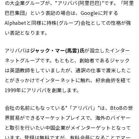
の大企業グループが、*アリババ(阿里巴巴)*です。「阿里
巴巴集団」という表記の場合は、
Google
に対する
Alphabetと同様に持株(グループ)会社としての性格が強
い表記となります。
アリババは
ジャック・マー(馬雲)氏
が設立した
インター
ネット
グループです。もともと、創始者であるジャック
は英語教師をしていましたが、通訳の仕事で渡米したこ
とがきっかけで
インターネット
に触れ、紆余曲折を経て
1999年にアリババを創業します。
会社の名前にもなっている*「アリババ」*は、
BtoB
の世
界貿易ができるマーケットプレイスで、海外のバイヤー
と取引を行いたい中国企業がメインターゲットとなって
います。登録は無料ですが、有料会員になることで
マー