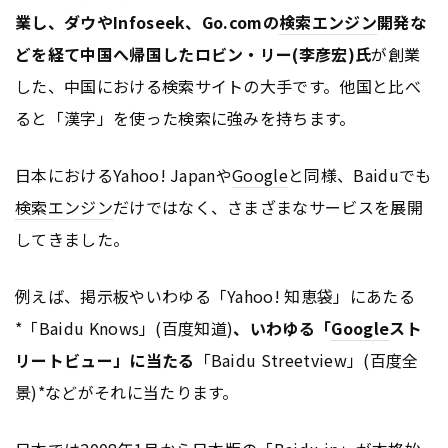
業し、ダウやInfoseek、Go.comの
検索エンジン
開発な
どを経て中国へ帰国した
ロビン・リー(李彦宏)氏
が創業
した、中国における検索サイトの大手です。他国と比べ
ると「漢字」を使った検索に強みを持ちます。
日本におけるYahoo! Japanや
Google
と同様、Baiduでも
検索エンジン
だけではなく、さまざまなサービスを展開
してきました。
例えば、掲示板やいわゆる「Yahoo! 知恵袋」にあたる
*「Baidu Knows」(百度知道)
、いわゆる「
Google
スト
リートビュー」に当たる
「Baidu Streetview」(百度全
景)*などがそれに当たります。