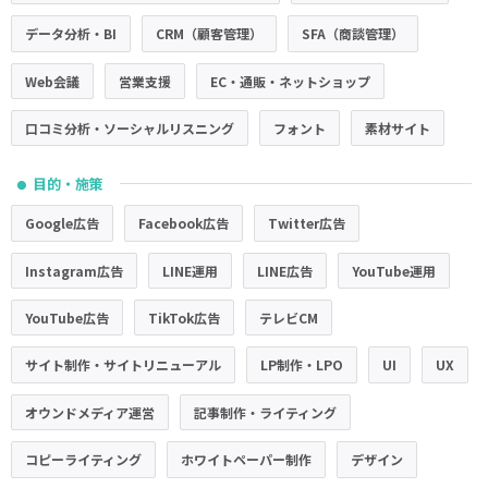
データ分析・BI
CRM（顧客管理）
SFA（商談管理）
Web会議
営業支援
EC・通販・ネットショップ
口コミ分析・ソーシャルリスニング
フォント
素材サイト
目的・施策
●
Google広告
Facebook広告
Twitter広告
Instagram広告
LINE運用
LINE広告
YouTube運用
YouTube広告
TikTok広告
テレビCM
サイト制作・サイトリニューアル
LP制作・LPO
UI
UX
オウンドメディア運営
記事制作・ライティング
コピーライティング
ホワイトペーパー制作
デザイン