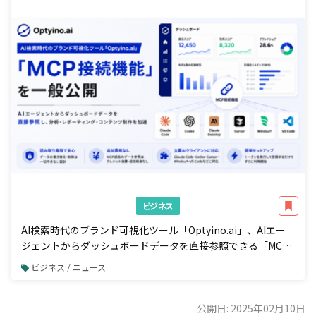
ビジネス
AI検索時代のブランド可視化ツール「Optyino.ai」、AIエー
ジェントからダッシュボードデータを直接参照できる「MCP
接続」機能を一般公開
ビジネス / ニュース
公開日: 2025年02月10日