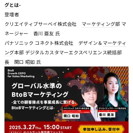
グ
とは-
登壇者
クリエイティブサーベイ株式会社
マーケティング
部 マ
ネージャー 香川 亜友 氏
パナソニック コネクト株式会社 デザイン＆
マーケティ
ング
本部 デジタルカスタマーエクスペリエンス統括部
長 関口 昭如 氏