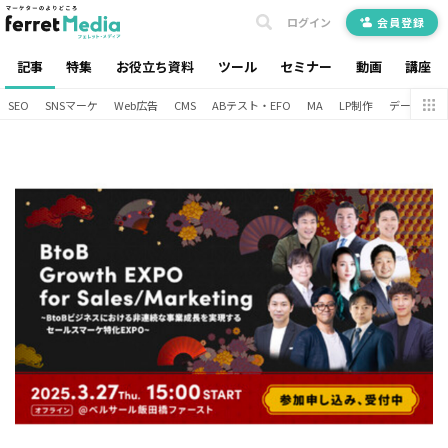
ログイン
会員登録
記事
特集
お役立ち資料
ツール
セミナー
動画
講座
SEO
SNSマーケ
Web広告
CMS
ABテスト・EFO
MA
LP制作
データ分析