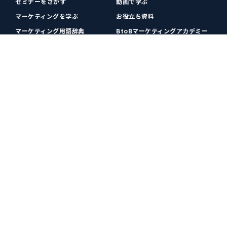
セミナーをさがす
動画で学ぶ
マーケティングを学ぶ
お役立ち資料
マーケティング用語辞典
BtoBマーケティングアカデミー
各種お問い合わせ
利用規約
プライバシーポリシー
クッキーポリシー
運営会社
広告掲載
プレスリリース
無料会員登録
広告掲載
更新情報や関連ニュースをチェック