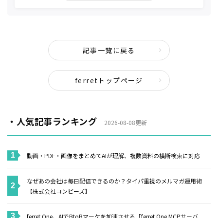
記事一覧に戻る
ferretトップページ
・人気記事ランキング
2026-08-08更新
動画・PDF・画像をまとめてAIが理解、複数資料の横断検索に対応
なぜあの会社は毎日配信できるのか？タイパ重視のメルマガ運用術
【株式会社コンビーズ】
ferret One、AIでBtoBマーケを加速させる「ferret One MCPサーバ...