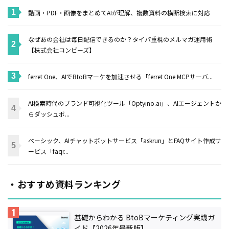
動画・PDF・画像をまとめてAIが理解、複数資料の横断検索に対応
なぜあの会社は毎日配信できるのか？タイパ重視のメルマガ運用術
【株式会社コンビーズ】
ferret One、AIでBtoBマーケを加速させる「ferret One MCPサーバ...
AI検索時代のブランド可視化ツール「Optyino.ai」、AIエージェントか
らダッシュボ...
ベーシック、AIチャットボットサービス「askrun」とFAQサイト作成サ
ービス「faqr...
・おすすめ資料ランキング
基礎からわかる BtoBマーケティング実践ガ
イド【2026年最新版】