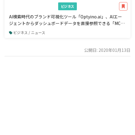
ビジネス
AI検索時代のブランド可視化ツール「Optyino.ai」、AIエー
ジェントからダッシュボードデータを直接参照できる「MCP
接続」機能を一般公開
ビジネス / ニュース
公開日: 2020年01月13日