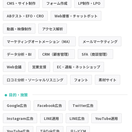
CMS・サイト制作
フォーム作成
LP制作・LPO
ABテスト・EFO・CRO
Web接客・チャットボット
動画・映像制作
アクセス解析
マーケティングオートメーション（MA）
メールマーケティング
データ分析・BI
CRM（顧客管理）
SFA（商談管理）
Web会議
営業支援
EC・通販・ネットショップ
口コミ分析・ソーシャルリスニング
フォント
素材サイト
目的・施策
●
Google広告
Facebook広告
Twitter広告
Instagram広告
LINE運用
LINE広告
YouTube運用
YouTube広告
TikTok広告
テレビCM