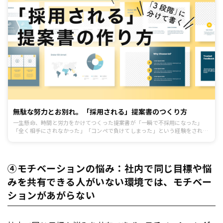
無駄な努力とお別れ。「採用される」提案書のつくり方
一生懸命、時間と労力をかけてつくった提案書が「一瞬で不採用になった」
「全く相手にされなかった」「コンペで負けてしまった」という経験をされて
いるビジネスパーソンは非常に多いのでは。この記事では「頑張ったけど報わ
れなかった提案書問題」とさよならするべく、「採用される提案書」の進め
方・書き方の手順を解説していきます。解説するのは、長年広告代理店でプラ
ンナーとして活躍し、数々の競合コンペを獲得してきた久利洋生氏。
④モチベーションの悩み：社内で同じ目標や悩
みを共有できる人がいない環境では、モチベー
ションがあがらない