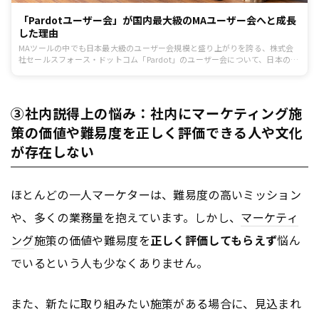
「Pardotユーザー会」が国内最大級のMAユーザー会へと成長
した理由
MAツールの中でも日本最大級のユーザー会規模と盛り上がりを誇る、株式会
社セールスフォース・ドットコム「Pardot」のユーザー会について、日本のコ
ミュニティマーケティングの第一人者である小島 英揮氏の視点から紐といてみ
ました。
③社内説得上の悩み：社内にマーケティング施
策の価値や難易度を正しく評価できる人や文化
が存在しない
ほとんどの一人マーケターは、難易度の高いミッション
や、多くの業務量を抱えています。しかし、
マーケティ
ング
施策の価値や難易度を
正しく評価してもらえず
悩ん
でいるという人も少なくありません。
また、新たに取り組みたい施策がある場合に、見込まれ