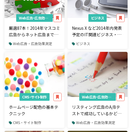
Web広告・広告効果測定
ビジネス
厳選87本！2014年マスコミ
Nexus X など2014年内発表
広告からネット広告まで宣
予定のIT関連ビジネス・新
伝媒体まとめ
製品まとめ
Web広告・広告効果測定
ビジネス
CMS・サイト制作
Web広告・広告効果測定
ホームページ配色の基本テ
リスティング広告のA/Bテ
クニック
ストで成功しているかどう
かを判断する3つの基準
CMS・サイト制作
Web広告・広告効果測定