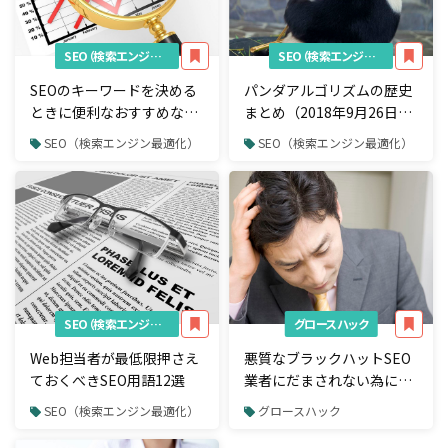
SEO（検索エンジン最適化）
SEO（検索エンジン最適化）
SEOのキーワードを決める
パンダアルゴリズムの歴史
ときに便利なおすすめな無
まとめ（2018年9月26日の
料の競合サイト調査ツール
更新の対応方法）
SEO（検索エンジン最適化）
SEO（検索エンジン最適化）
３選
SEO（検索エンジン最適化）
グロースハック
Web担当者が最低限押さえ
悪質なブラックハットSEO
ておくべきSEO用語12選
業者にだまされない為に確
認するべき5つの項目
SEO（検索エンジン最適化）
グロースハック