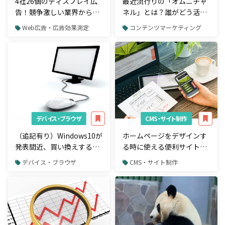
4社26個のディスプレイ広
最近流行りの「オムニチャ
告！競争激しい業界からバ
ネル」とは？誰がどう活用
ナー作成のコツを学ぶ
するべきかを解説！
Web広告・広告効果測定
コンテンツマーケティング
デバイス・ブラウザ
CMS・サイト制作
（追記有り）Windows10が
ホームページをデザインす
発表間近、買い換えするべ
る時に使える便利サイト・
き人とは？
ツール９選
デバイス・ブラウザ
CMS・サイト制作