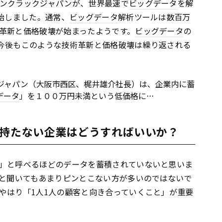
ンクラックジャパンが、世界最速で
ビッグデータ
を解
始しました。通常、
ビッグデータ
解析ツールは数百万
革新と価格破壊が始まったようです。
ビッグデータ
の
今後もこのような技術革新と価格破壊は繰り返される
ジャパン（大阪市西区、梶井雄介社長）は、企業内に蓄
データ
」を１００万円未満という低価格に…
を持たない企業はどうすればいいか？
」と呼べるほどのデータを蓄積されていないと思いま
と聞いてもあまりピンとこない方が多いのではないで
やはり「1人1人の顧客と向き合っていくこと」が重要