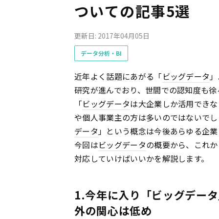
ついての記事5選
更新日: 2017年04月05日
データ分析・BI
近年よく話題にあがる「
ビッグデータ
」
研究が進んでおり、世間での認知度も徐
「
ビッグデータ
は大企業しか活用できな
や個人事業主の方は多いのではないでし
データ
」という概念は今後あらゆる企業
今回は
ビッグデータ
の概要から、これか
対応していけばいいかを解説します。
1.今年に入り「ビッグデー
外の関心は低め