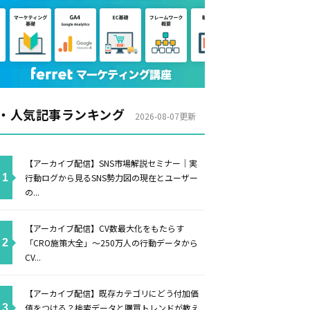
・人気記事ランキング
2026-08-07更新
【アーカイブ配信】SNS市場解説セミナー｜実
行動ログから見るSNS勢力図の現在とユーザー
の...
【アーカイブ配信】CV数最大化をもたらす
「CRO施策大全」〜250万人の行動データから
CV...
【アーカイブ配信】既存カテゴリにどう付加価
値をつける？検索データと購買トレンドが教え