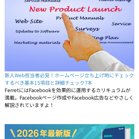
新人Web担当者必見！ホームページ立ち上げ時にチェック
するべき基本15項目と詳細チェック7本
FerretにはFacebookを効果的に運用するカリキュラムが
満載。Facebook
ページ
作成やFacebook
広告
などやさしく
解説されていますよ！