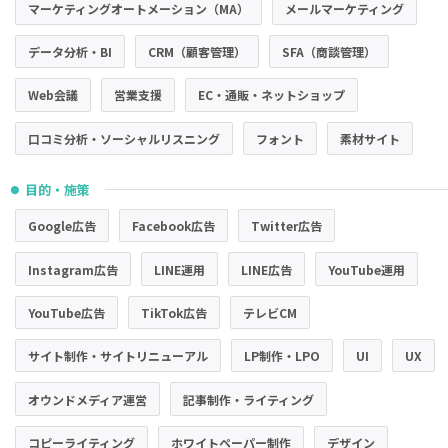
マーケティングオートメーション（MA）
メールマーケティング
データ分析・BI
CRM（顧客管理）
SFA（商談管理）
Web会議
営業支援
EC・通販・ネットショップ
口コミ分析・ソーシャルリスニング
フォント
素材サイト
目的・施策
●
Google広告
Facebook広告
Twitter広告
Instagram広告
LINE運用
LINE広告
YouTube運用
YouTube広告
TikTok広告
テレビCM
サイト制作・サイトリニューアル
LP制作・LPO
UI
UX
オウンドメディア運営
記事制作・ライティング
コピーライティング
ホワイトペーパー制作
デザイン