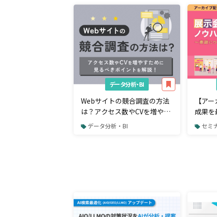
データ分析・BI
Webサイトの競合調査の方法
【アー
は？アクセス数やCVを増やす
成果を
ために見るべきポイント
商談に
データ分析・BI
セミ
ローも