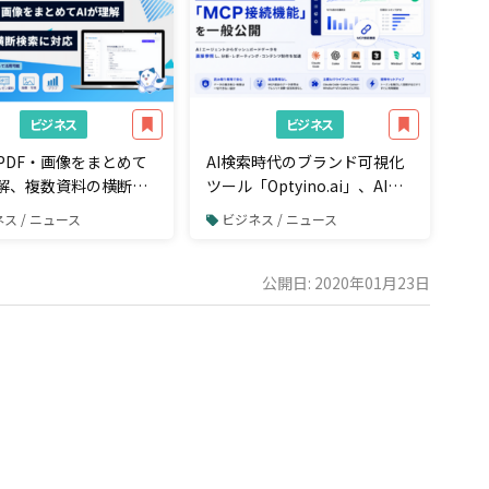
ビジネス
ビジネス
PDF・画像をまとめて
AI検索時代のブランド可視化
理解、複数資料の横断検
ツール「Optyino.ai」、AIエ
応
ージェントからダッシュボー
ス / ニュース
ビジネス / ニュース
ドデータを直接参照できる
「MCP接続」機能を一般公開
公開日: 2020年01月23日