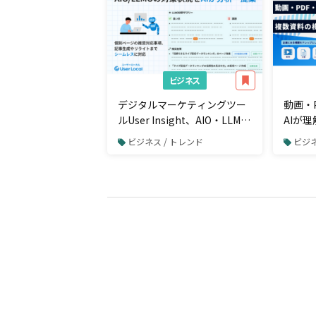
ビジネス
デジタルマーケティングツー
動画・
ルUser Insight、AIO・LLMO
AIが
対策状況チェックから改善策
索に対
ビジネス / トレンド
ビジネ
提案までを「LLMOダッシュ
ボード」で一元管理