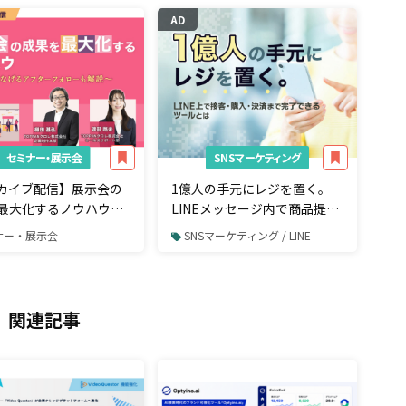
AD
セミナー・展示会
SNSマーケティング
カイブ配信】展示会の
1億人の手元にレジを置く。
最大化するノウハウ～
LINEメッセージ内で商品提案
つなげるアフターフォ
から購入・決済まで完了でき
ナー・展示会
SNSマーケティング / LINE
解説～
るツールとは
関連記事