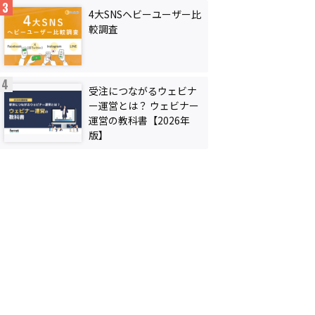
4大SNSヘビーユーザー比
較調査
受注につながるウェビナ
ー運営とは？ ウェビナー
運営の教科書【2026年
版】