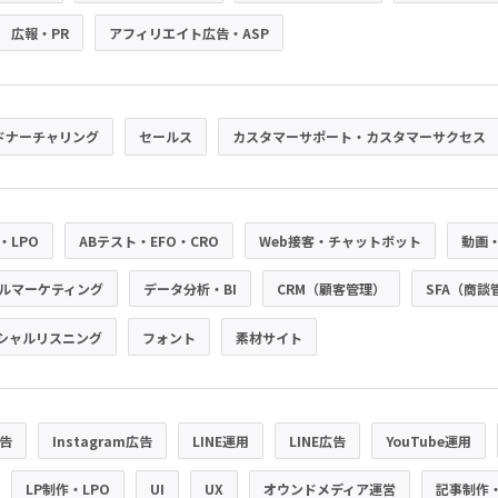
広報・PR
アフィリエイト広告・ASP
ドナーチャリング
セールス
カスタマーサポート・カスタマーサクセス
・LPO
ABテスト・EFO・CRO
Web接客・チャットボット
動画
ルマーケティング
データ分析・BI
CRM（顧客管理）
SFA（商談
シャルリスニング
フォント
素材サイト
広告
Instagram広告
LINE運用
LINE広告
YouTube運用
LP制作・LPO
UI
UX
オウンドメディア運営
記事制作