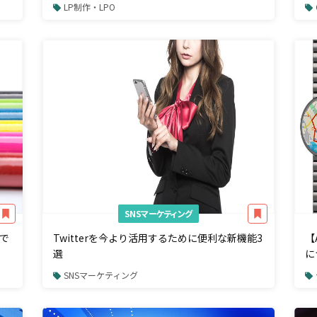
ラ
LP制作・LPO
SNSマーケティング
で
Twitterを今より活用するために便利な新機能3
【
選
に
SNSマーケティング