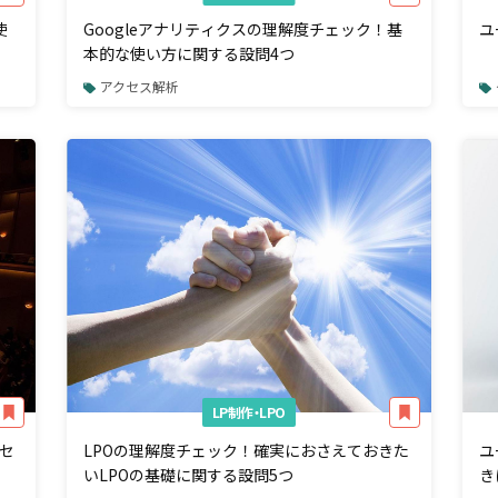
使
Googleアナリティクスの理解度チェック！基
ユ
本的な使い方に関する設問4つ
アクセス解析
LP制作・LPO
セ
LPOの理解度チェック！確実におさえておきた
ユ
いLPOの基礎に関する設問5つ
き