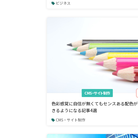
2015（DeNA南場氏・カヤック柳澤代表・ク
ビジネス
ウドワークス吉田代表他）
CMS・サイト制作
色彩感覚に自信が無くてもセンスある配色が
きるようになる記事4選
CMS・サイト制作