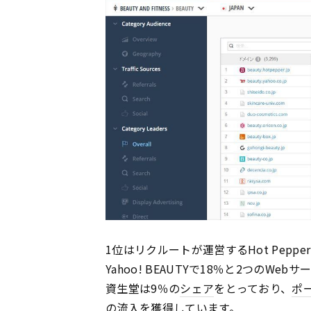
1位はリクルートが運営するHot Pepper 
Yahoo! BEAUTYで18％と2つのW
資生堂は9％の
シェア
をとっており、
ポ
の流入を獲得しています。