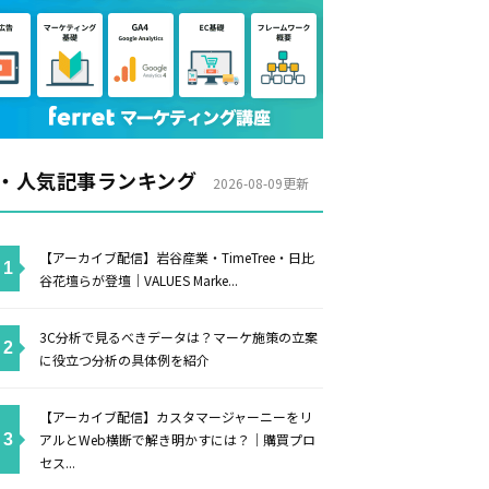
・人気記事ランキング
2026-08-09更新
【アーカイブ配信】岩谷産業・TimeTree・日比
谷花壇らが登壇｜VALUES Marke...
3C分析で見るべきデータは？マーケ施策の立案
に役立つ分析の具体例を紹介
【アーカイブ配信】カスタマージャーニーをリ
アルとWeb横断で解き明かすには？｜購買プロ
セス...