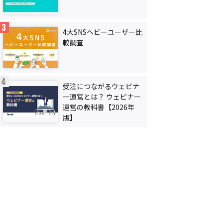
4大SNSヘビーユーザー比
較調査
受注につながるウェビナ
ー運営とは？ ウェビナー
運営の教科書【2026年
版】