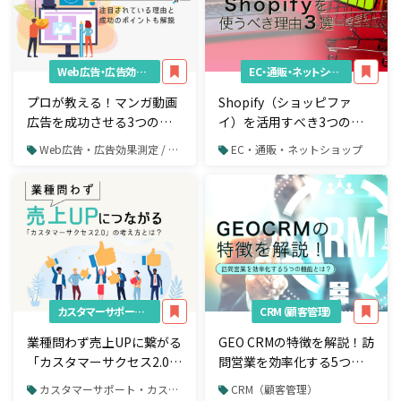
Web広告・広告効果測定
EC・通販・ネットショップ
プロが教える！マンガ動画
Shopify（ショッピファ
広告を成功させる3つのポ
イ）を活用すべき3つの理
イント
由とは？EC構築のプロが解
Web広告・広告効果測定 / 動画広告
EC・通販・ネットショップ
説！
カスタマーサポート・カスタマーサクセス
CRM（顧客管理）
業種問わず売上UPに繋がる
GEO CRMの特徴を解説！訪
「カスタマーサクセス2.0」
問営業を効率化する5つの
の考え方とは？
機能とは？
カスタマーサポート・カスタマーサクセス
CRM（顧客管理）