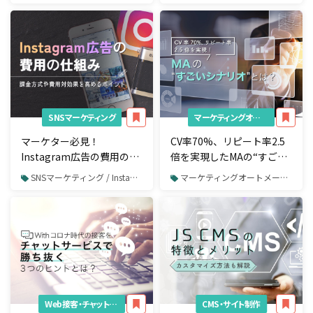
SNSマーケティング
マーケティングオートメーション（MA）
マーケター必見！
CV率70%、リピート率2.5
Instagram広告の費用の仕
倍を実現したMAの“すごい
組みや配信前に押さえてお
シナリオ”とは？成功事例
SNSマーケティング / Instagram / Instagram広告
マーケティングオートメーション（MA）
くべきことを解説
をもとに解説
Web接客・チャットボット
CMS・サイト制作