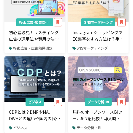
Web広告・広告効果測定
SNSマーケティング
初心者必見！リスティング
Instagramショッピングで
広告の運用法や費用の決め
EC集客をする方法は？手順
方を具体例を交えて解説
や事例を解説
Web広告・広告効果測定
SNSマーケティング
ビジネス
データ分析・BI
CDPとは？DMPやMA、
無料のオープンソースBIツ
DWHとの違いや国内の代表
ール6つを比較！導入時の
的なCDPツール5選
ポイントも解説
ビジネス
データ分析・BI