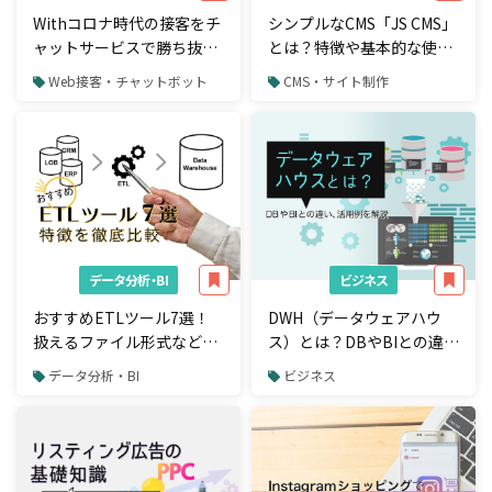
Withコロナ時代の接客をチ
シンプルなCMS「JS CMS」
ャットサービスで勝ち抜く
とは？特徴や基本的な使い
3つのヒントとは？
方を解説
Web接客・チャットボット
CMS・サイト制作
データ分析・BI
ビジネス
おすすめETLツール7選！
DWH（データウェアハウ
扱えるファイル形式など特
ス）とは？DBやBIとの違
徴を徹底比較
い、主なツールを解説
データ分析・BI
ビジネス