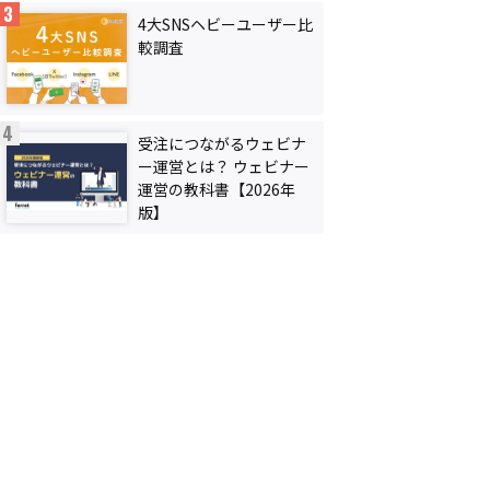
4大SNSヘビーユーザー比
較調査
受注につながるウェビナ
ー運営とは？ ウェビナー
運営の教科書【2026年
版】