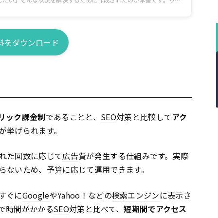
ットを整理した上で、CTR・CVRの改善策をメインに解説します。
料をダウンロード
リック課金制
であることと、
SEO
対策と比較して
アク
が挙げられます。
れた回数に応じて
広告
費が発生する仕組みです。実際
らないため、予算に応じて運用できます。
すぐに
Google
やYahoo！などの
検索エンジン
に表示さ
で時間がかかる
SEO
対策と比べて、
短期間でアクセス