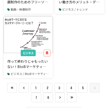
画制作のためのフリーソフ
い働き方のメリット・デメ
ト19選
リットと定着への課題を読
動画・映像制作
ビジネス / トレンド
み解く
ビジネス
作って終わりじゃもったい
ない！BtoBマーケティン
グでカスタマージャーニー
ビジネス / BtoBマーケティング
を基にした施策展開を考え
る
1
2
3
4
5
6
7
8