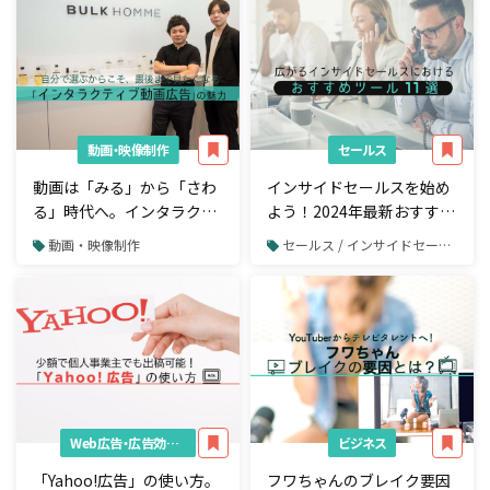
動画・映像制作
セールス
動画は「みる」から「さわ
インサイドセールスを始め
る」時代へ。インタラクテ
よう！2024年最新おすすめ
ィブ動画を活用した新たな
ツール11選
動画・映像制作
セールス / インサイドセールス
マーケティング
Web広告・広告効果測定
ビジネス
「Yahoo!広告」の使い方。
フワちゃんのブレイク要因