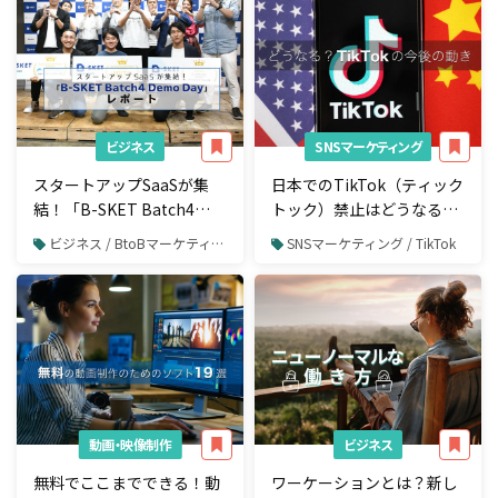
ビジネス
SNSマーケティング
スタートアップSaaSが集
日本でのTikTok（ティック
結！「B-SKET Batch4
トック）禁止はどうなる？
Demo Day」レポート
世界の動向と中国の反応を
ビジネス / BtoBマーケティング
SNSマーケティング / TikTok
読み解く
動画・映像制作
ビジネス
無料でここまでできる！動
ワーケーションとは？新し