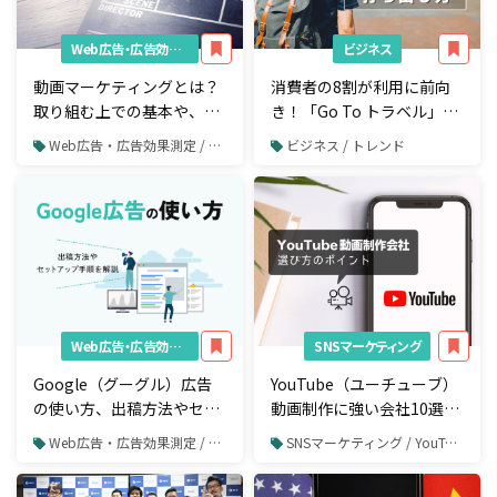
Web広告・広告効果測定
ビジネス
動画マーケティングとは？
消費者の8割が利用に前向
取り組む上での基本や、成
き！「Go To トラベル」
功事例も紹介
「Go To イート」
Web広告・広告効果測定 / 動画広告
ビジネス / トレンド
Web広告・広告効果測定
SNSマーケティング
Google（グーグル）広告
YouTube（ユーチューブ）
の使い方、出稿方法やセッ
動画制作に強い会社10選！
トアップ手順を徹底解説
自社の課題を明確にしてか
Web広告・広告効果測定 / リスティング広告 / Google広告
SNSマーケティング / YouTube / YouTube運用
ら選ぼう