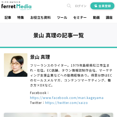
ログイン
会員登録
記事
特集
お役立ち資料
ツール
セミナー
動画
講座
景山 真理の記事一覧
景山 真理
フリーランスのライター。1979年島根県松江市生ま
れ・在住。EC店舗、タウン情報誌制作会社、マーケテ
ィング支援企業などへの勤務経験あり。得意分野はEC
のセールスメルマガ、コンテンツマーケティング、働
き方×DXなど。
Facebook：
https://www.facebook.com/mari.kageyama
Twitter：
https://twitter.com/xaizo