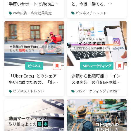
手厚いサポートでWeb広告
と、今後「勝てる」
初心者でも始めやすい！
YouTuberの方向性とは？
Web広告・広告効果測定
ビジネス / トレンド
ビジネス
SNSマーケティング
「Uber Eats」とのシェア
少額から出稿可能！「イン
争いに勝つための、「出前
スタ広告」の仕組みや種
館」のコミュニケーション
類、出稿の手順を知ろう
ビジネス / トレンド
SNSマーケティング / Instagram / Instagram広告
戦略