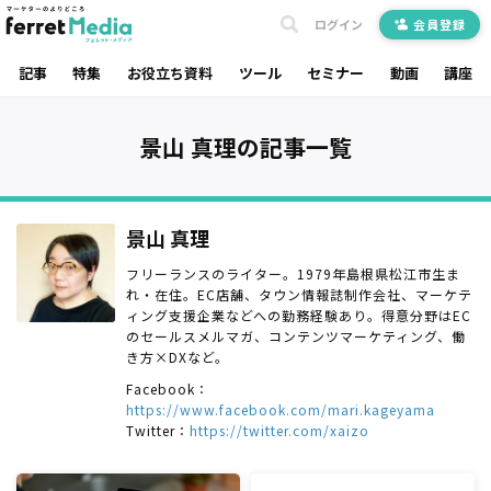
ログイン
会員登録
記事
特集
お役立ち資料
ツール
セミナー
動画
講座
景山 真理の記事一覧
景山 真理
フリーランスのライター。1979年島根県松江市生ま
れ・在住。EC店舗、タウン情報誌制作会社、マーケテ
ィング支援企業などへの勤務経験あり。得意分野はEC
のセールスメルマガ、コンテンツマーケティング、働
き方×DXなど。
Facebook：
https://www.facebook.com/mari.kageyama
Twitter：
https://twitter.com/xaizo