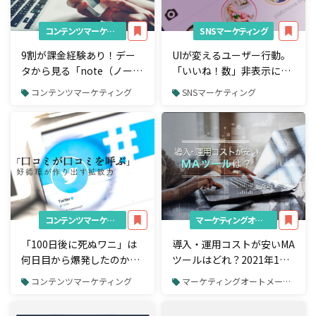
コンテンツマーケティング
SNSマーケティング
9割が課金経験あり！デー
UIが変えるユーザー行動。
タから見る「note（ノー
「いいね！数」非表示によ
ト）」ユーザーの実態
ってユーザーの
コンテンツマーケティング
SNSマーケティング
Instagram（インスタグラ
ム）の使い方はどう変わっ
たか？
コンテンツマーケティング
マーケティングオートメーション（MA）
「100日後に死ぬワニ」は
導入・運用コストが安いMA
何日目から爆発したのか。
ツールはどれ？2021年1月
話題拡散とPVの関係性を解
最新情報まとめ
コンテンツマーケティング
マーケティングオートメーション（MA）
き明かす