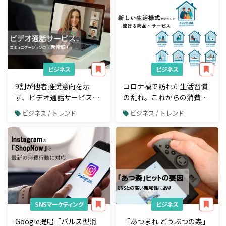
ビジネス
ビジネス
9割が他者推奨意向を示
コロナ禍で訪れた生活習慣
す、ビデオ通話サービスの
の乱れ。これからの消費行
これから
動の変化は？
ビジネス / トレンド
ビジネス / トレンド
SNSマーケティング
ビジネス
Google提唱「パルス型消
「あつまれ どうぶつの森」