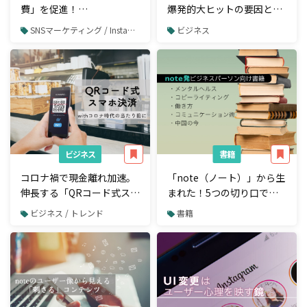
費」を促進！
爆発的大ヒットの要因と
Instagram（インスタグラ
は？
SNSマーケティング / Instagram
ビジネス
ム）「ShopNow（ショッ
プナウ）」の最新活用事例
ビジネス
書籍
コロナ禍で現金離れ加速。
「note（ノート）」から生
伸長する「QRコード式スマ
まれた！5つの切り口でオ
ホ決済」のこれから
ススメする、ビジネスパー
ビジネス / トレンド
書籍
ソン向け書籍5選