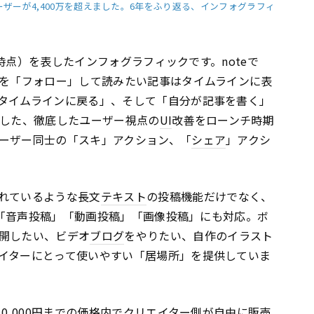
ーザーが4,400万を超えました。6年をふり返る、インフォグラフィ
月末時点）を表したインフォグラフィックです。noteで
ーを「フォロー」して読みたい記事はタイムラインに表
タイムラインに戻る」、そして「自分が記事を書く」
した、徹底したユーザー視点の
UI
改善をローンチ時期
ーザー同士の「スキ」アクション、「
シェア
」アクシ
れているような長文
テキスト
の投稿機能だけでなく、
「音声投稿」「動画投稿」「画像投稿」にも対応。ボ
開したい、ビデオ
ブログ
をやりたい、自作のイラスト
イターにとって使いやすい「居場所」を提供していま
～10,000円までの価格内でクリエイター側が自由に販売