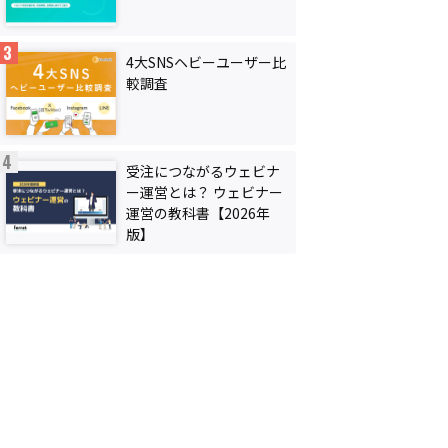
4大SNSヘビーユーザー比
較調査
受注につながるウェビナ
ー運営とは？ ウェビナー
運営の教科書【2026年
版】