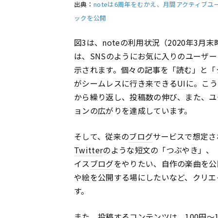
出典：
noteは6周年をむかえ、月間アクティブユ
ックを公開
図3は、noteの利用状況（2020年3
は、SNSのようにお気に入りのユーザ
示されます。個々の記事を「読む」と「
がシームレスに行き来できる
UI
に。こう
から繰り返し、投稿数の伸び、また、ユ
ョンの広がりを達成しています。
そして、従来の
ブログ
サービスで想定さ
Twitter
のような短文の「つぶやき」、
イス
ブログ
をやりたい、自作の楽曲を公
や絵を公開する場にしたいなど、クリエ
す。
また、投稿する
コンテンツ
は、100円