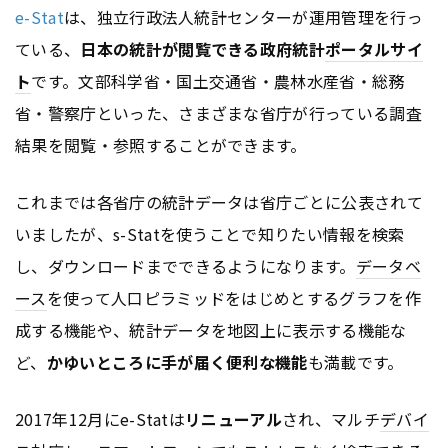
e-Stat
は、独立行政法人統計センターが運用管理を行っ
ている、
日本の統計が閲覧できる政府統計
ポータルサイ
ト
です。文部科学省・国土交通省・農林水産省・総務
省・警察庁といった、さまざまな省庁が行っている調査
結果を閲覧・参照することができます。
これまでは各省庁の統計データは省庁ごとに公表されて
いましたが、s-Statを使うことで知りたい情報を検索
し、ダウンロードまでできるようになります。
データベ
ース
を使って人口ピラミッドをはじめとするグラフを作
成する機能や、統計データを地図上に表示する機能な
ど、
かゆいところに手が届く便利な機能
も満載です。
2017年12月にe-Statは
リニューアル
され、マルチ
デバイ