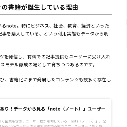
数々の書籍が誕生している理由
るnote。特にビジネス、社会、教育、経済といった
記事を購入している、という利用実態もデータから明
ツ
を発信し、有料での記事提供もユーザーに受け入れ
ネスモデル醸成の場として育ちつつあるのです。
呼び、書籍化にまで発展した
コンテンツ
も数多く存在し
あり！データから見る「note（ノート）」ユーザー
なく企業も含め、ユーザー数が急伸している「note（ノート）」。記
からnoteユーザーの利用実態を読み解きます。ユーザーに響く情報