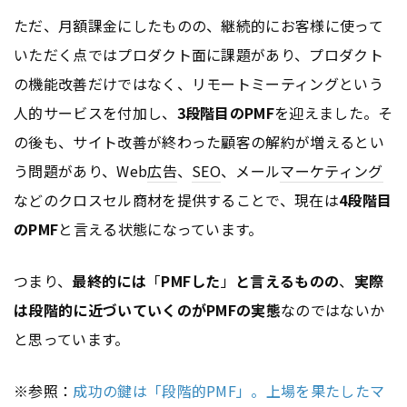
ただ、月額課金にしたものの、継続的にお客様に使って
いただく点ではプロダクト面に課題があり、プロダクト
の機能改善だけではなく、リモートミーティングという
人的サービスを付加し、
3段階目のPMF
を迎えました。そ
の後も、サイト改善が終わった顧客の解約が増えるとい
う問題があり、Web
広告
、
SEO
、メール
マーケティング
などのクロスセル商材を提供することで、現在は
4段階目
のPMF
と言える状態になっています。
つまり、
最終的には
「
PMFした
」
と言えるものの
、
実際
は段階的に近づいていくのがPMFの実態
なのではないか
と思っています。
※参照：
成功の鍵は「段階的PMF」。上場を果たしたマ