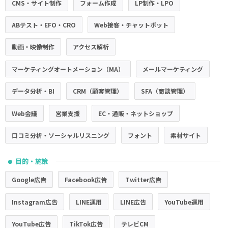
CMS・サイト制作
フォーム作成
LP制作・LPO
ABテスト・EFO・CRO
Web接客・チャットボット
動画・映像制作
アクセス解析
マーケティングオートメーション（MA）
メールマーケティング
データ分析・BI
CRM（顧客管理）
SFA（商談管理）
Web会議
営業支援
EC・通販・ネットショップ
口コミ分析・ソーシャルリスニング
フォント
素材サイト
目的・施策
●
Google広告
Facebook広告
Twitter広告
Instagram広告
LINE運用
LINE広告
YouTube運用
YouTube広告
TikTok広告
テレビCM