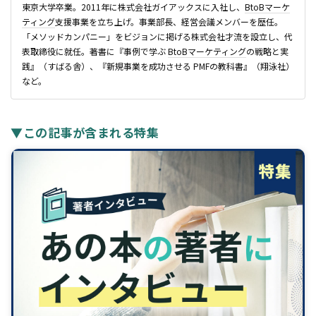
東京大学卒業。2011年に株式会社ガイアックスに入社し、
BtoB
マーケ
ティング
支援事業を立ち上げ。事業部長、経営会議メンバーを歴任。
「メソッドカンパニー」をビジョンに掲げる株式会社才流を設立し、代
表取締役に就任。著書に『事例で学ぶ
BtoB
マーケティング
の戦略と実
践』（すばる舎）、『新規事業を成功させる PMFの教科書』（翔泳社）
など。
▼この記事が含まれる特集