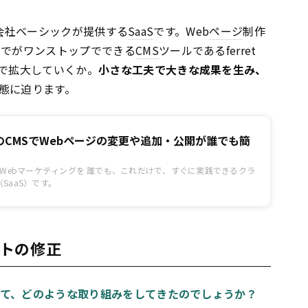
る株式会社ベーシックが提供する
SaaS
です。Web
ページ
制作
までがワンストップでできる
CMS
ツールであるferret
策で拡大していくか。
小さな工夫で大きな成果を生み、
態に迫ります。
のCMSでWebページの変更や追加・公開が誰でも簡
は難しいWebマーケティングを 誰でも、これだけで、すぐに実践できるクラ
SaaS）です。
トの修正
向けて、どのような取り組みをしてきたのでしょうか？