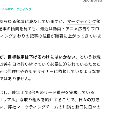
BtoBマーケティング
あらゆる領域に波及していますが、
マーケティング
領
人気記事の傾向を見ても、最近は動画・アニメ
広告
や
ブロ
ティング
まわりの記事の注目が顕著に上がってきていま
が、目標数字は下げるわけにはいかない
」という状況
改善を日々行い続けていく必要に迫られているためだ
分は代理店や外部デザイナーに依頼していたような業
ではありません。
ばし、昨年比で3倍ものリード獲得を実現している
「リアル」な取り組みを紹介することで、
日々の打ち
い、弊社
マーケティング
チームの川鍋と野口に日々の