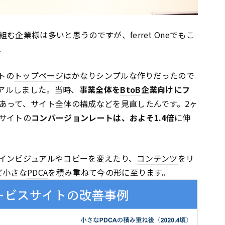
企業様は多いと思うのですが、ferret Oneでもこ
。
トの
トップページ
はかなりシンプルな作りだったので
ーアルしました。当時、
事業全体を
BtoB
企業向けにフ
あって、サイト全体の構成などを見直したんです。2ヶ
サイトの
コンバージョンレートは、およそ1.4倍
に伸
インビジュアルやコピーを変えたり、
コンテンツ
をリ
ど小さな
PDCA
を積み重ねて今の形に至ります。