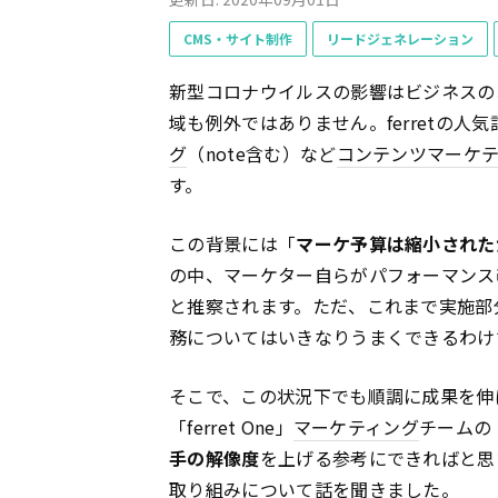
CMS・サイト制作
リードジェネレーション
新型コロナウイルスの影響はビジネスの
域も例外ではありません。ferretの
グ
（note含む）など
コンテンツ
マーケ
す。
この背景には「
マーケ予算は縮小された
の中、マーケター自らがパフォーマンス
と推察されます。ただ、これまで実施部
務についてはいきなりうまくできるわけ
そこで、この状況下でも順調に成果を伸
「ferret One」
マーケティング
チームの
手の解像度
を上げる参考にできればと思
取り組みについて話を聞きました。