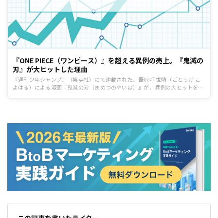
『ONE PIECE（ワンピース）』を超える異例の売上。『鬼滅の
刃』が大ヒットした理由
『週刊少年ジャンプ』（集英社）にて連載された、吾峠呼 世晴（ごとうげ こ
よはる）による漫画『鬼滅の刃（きめつのやいば）』が、異例の大ヒットを遂
げています。では、この『鬼滅の刃』は、いつ、どのようにして、このような
大ヒットとなったのでしょう？今回はGoogleの検索ボリュームをもとに、ヒ
ットの要因を探ります。