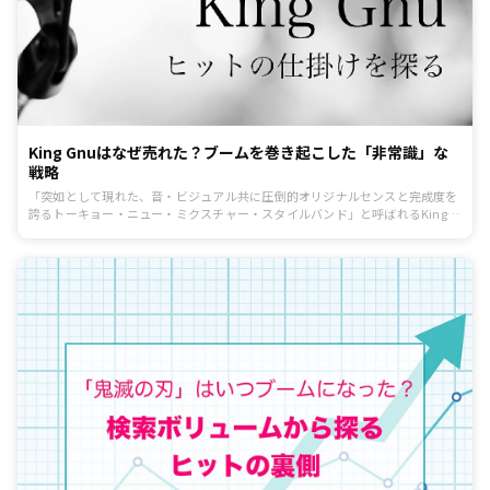
King Gnuはなぜ売れた？ブームを巻き起こした「非常識」な
戦略
「突如として現れた、音・ビジュアル共に圧倒的オリジナルセンスと完成度を
誇るトーキョー・ニュー・ミクスチャー・スタイルバンド」と呼ばれるKing
Gnu。2019年のブレイクは凄まじく、YouTubeの楽曲は1億再生を突破し、紅
白初出場も果たしました。東京藝術大学出身の常田大希さんが前身となる
「Srv.Vinci」を2015年に立ち上げ、メンバーチェンジを経て、現在の常田大希
さん、勢喜遊さん、新井和輝さん、井口理さんの4名体制になり、2017年4月
にバンド名をKing Gnuに改名。それからわずか2年ほどで日本のトップバンド
へと上り詰めた理由は何でしょうか？