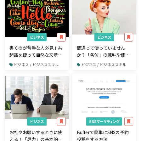
ビジネス
ビジネス
書くのが苦手な人必見！共
間違って使っていません
起語を使って自然な文章を
か？「各位」の意味や使い
書く方法
方を解説
ビジネス / ビジネススキル
ビジネス / ビジネススキル
ビジネス
SNSマーケティング
お礼やお願いするときに使
Bufferで簡単にSNSの予約
える！「尽力」の基本的な
投稿をする方法