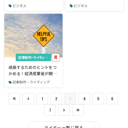
「ERP」の概要と類似語の
る最近のビジネスモデルの
ビジネス
ビジネス
意味を解説
分類を解説
記事制作・ライティング
成長するためのヒントをつ
かめる！経済産業省が開設
したミエル☆ヒントを解説
記事制作・ライティング
1
2
3
4
5
6
7
ライター一覧に戻る