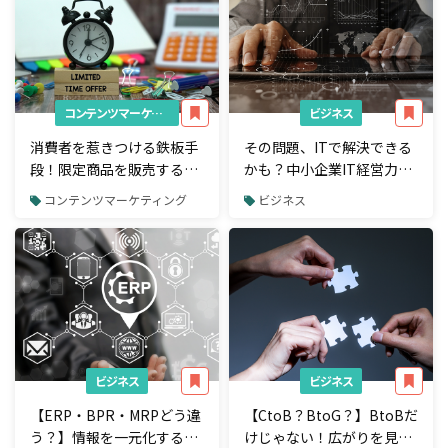
コンテンツマーケティング
ビジネス
消費者を惹きつける鉄板手
その問題、ITで解決できる
段！限定商品を販売する事
かも？中小企業IT経営力大
例とメリットを解説
賞の受賞事例まとめ
コンテンツマーケティング
ビジネス
ビジネス
ビジネス
【ERP・BPR・MRPどう違
【CtoB？BtoG？】BtoBだ
う？】情報を一元化する
けじゃない！広がりを見せ