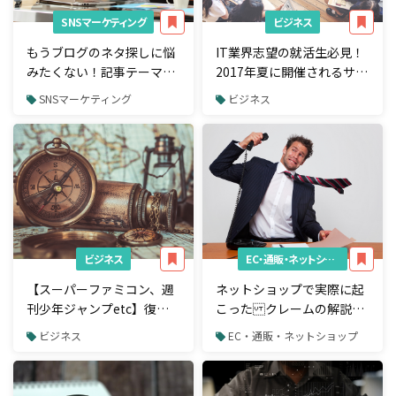
SNSマーケティング
ビジネス
もうブログのネタ探しに悩
IT業界志望の就活生必見！
みたくない！記事テーマを
2017年夏に開催されるサマ
探す方法8つを紹介
ーインターン12選
SNSマーケティング
ビジネス
ビジネス
EC・通販・ネットショップ
【スーパーファミコン、週
ネットショップで実際に起
刊少年ジャンプetc】復刻
こった クレームの解説記
版を出すメリットと事例ま
事6選
ビジネス
EC・通販・ネットショップ
とめ