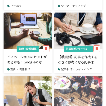
意味と類似表現を紹介
ビジネス
SNSマーケティング
動画・映像制作
記事制作・ライティング
イノベーションのヒントが
【手順別】記事を作成する
あるかも！Googleの考え
ときに参考になる記事まと
方が学べるTed動画4選
め
動画・映像制作
記事制作・ライティング