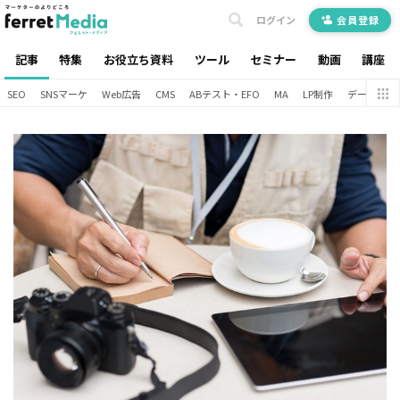
ログイン
会員登録
記事
特集
お役立ち資料
ツール
セミナー
動画
講座
SEO
SNSマーケ
Web広告
CMS
ABテスト・EFO
MA
LP制作
データ分析