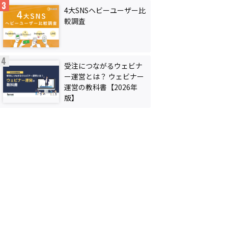
4大SNSヘビーユーザー比
較調査
受注につながるウェビナ
ー運営とは？ ウェビナー
運営の教科書【2026年
版】