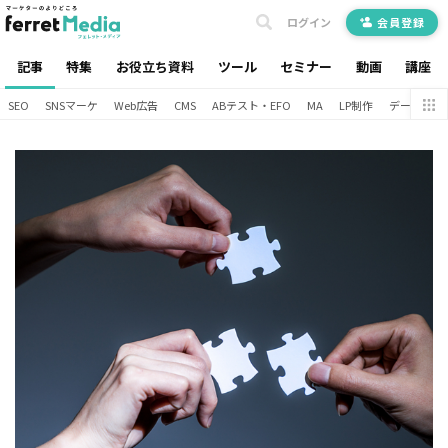
ログイン
会員登録
記事
特集
お役立ち資料
ツール
セミナー
動画
講座
SEO
SNSマーケ
Web広告
CMS
ABテスト・EFO
MA
LP制作
データ分析