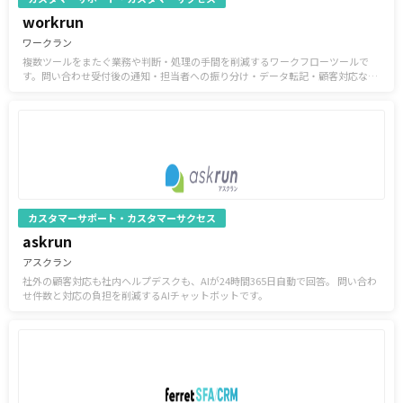
workrun
ワークラン
複数ツールをまたぐ業務や判断・処理の手間を削減するワークフローツールで
す。問い合わせ受付後の通知・担当者への振り分け・データ転記・顧客対応など
の定型業務を自動化できます。
カスタマーサポート・カスタマーサクセス
askrun
アスクラン
社外の顧客対応も社内ヘルプデスクも、AIが24時間365日自動で回答。 問い合わ
せ件数と対応の負担を削減するAIチャットボットです。