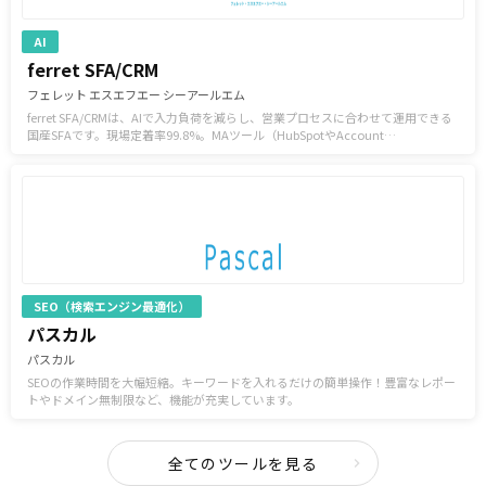
AI
ferret SFA/CRM
フェレット エスエフエー シーアールエム
ferret SFA/CRMは、AIで入力負荷を減らし、営業プロセスに合わせて運用できる
国産SFAです。現場定着率99.8%。MAツール（HubSpotやAccount
Engagement）との連携にも対応し、営業とマーケの分断を防ぎます。
SEO（検索エンジン最適化）
パスカル
パスカル
SEOの作業時間を大幅短縮。キーワードを入れるだけの簡単操作！豊富なレポー
トやドメイン無制限など、機能が充実しています。
全てのツールを見る