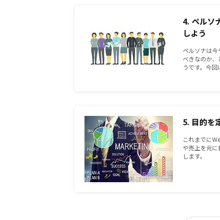
4. ペル
しよう
ペルソナは今
べきなのか、
うです。今回
5. 目的
これまでにW
や売上を元に
します。