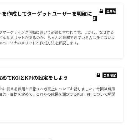
会員限
ソナを作成してターゲットユーザーを明確に
定
やマーケティング活動において必須と言われます。しかし、なぜ作る
どんなメリットがあるのか、ちゃんと理解できている人は多くないよ
はペルソナのメリットと作成方法を解説します。
会員限定
を定めてKGIとKPIの設定をしよう
ebに使える費用と目指すべき売上についてお話しました。今回は費用
目的・目標を定めて、これらの成果を測定するKGI、KPIについて解説