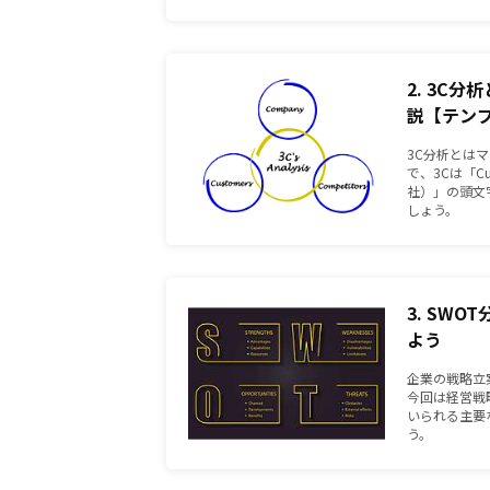
2. 3C
説【テン
3C分析とは
で、3Cは「Cu
社）」の頭文
しょう。
3. SW
よう
企業の戦略立
今回は経営戦
いられる主要
う。