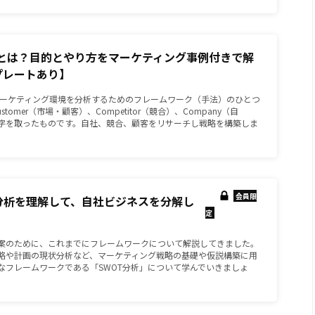
分析とは？目的とやり方をマーケティング事例付きで解
プレートあり】
マーケティング環境を分析するためのフレームワーク（手法）のひとつ
stomer（市場・顧客）、Competitor（競合）、Company（自
字を取ったものです。自社、競合、顧客をリサーチし戦略を構築しま
会員限
OT分析を理解して、自社ビジネスを分解し
定
案のために、これまでにフレームワークについて解説してきました。
略や計画の現状分析など、マーケティング戦略の基礎や仮説構築に用
なフレームワークである「SWOT分析」について学んでいきましょ