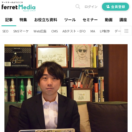
ログイン
会員登録
記事
特集
お役立ち資料
ツール
セミナー
動画
講座
SEO
SNSマーケ
Web広告
CMS
ABテスト・EFO
MA
LP制作
データ分析