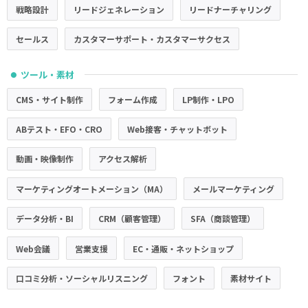
戦略設計
リードジェネレーション
リードナーチャリング
セールス
カスタマーサポート・カスタマーサクセス
ツール・素材
●
CMS・サイト制作
フォーム作成
LP制作・LPO
ABテスト・EFO・CRO
Web接客・チャットボット
動画・映像制作
アクセス解析
マーケティングオートメーション（MA）
メールマーケティング
データ分析・BI
CRM（顧客管理）
SFA（商談管理）
Web会議
営業支援
EC・通販・ネットショップ
口コミ分析・ソーシャルリスニング
フォント
素材サイト