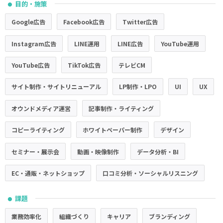
目的・施策
●
Google広告
Facebook広告
Twitter広告
Instagram広告
LINE運用
LINE広告
YouTube運用
YouTube広告
TikTok広告
テレビCM
サイト制作・サイトリニューアル
LP制作・LPO
UI
UX
オウンドメディア運営
記事制作・ライティング
コピーライティング
ホワイトペーパー制作
デザイン
セミナー・展示会
動画・映像制作
データ分析・BI
EC・通販・ネットショップ
口コミ分析・ソーシャルリスニング
課題
●
業務効率化
組織づくり
キャリア
ブランディング