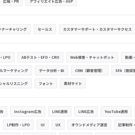
広報・PR
アフィリエイト広告・ASP
ドナーチャリング
セールス
カスタマーサポート・カスタマーサクセス
・LPO
ABテスト・EFO・CRO
Web接客・チャットボット
動画
ルマーケティング
データ分析・BI
CRM（顧客管理）
SFA（商談
シャルリスニング
フォント
素材サイト
広告
Instagram広告
LINE運用
LINE広告
YouTube運用
LP制作・LPO
UI
UX
オウンドメディア運営
記事制作