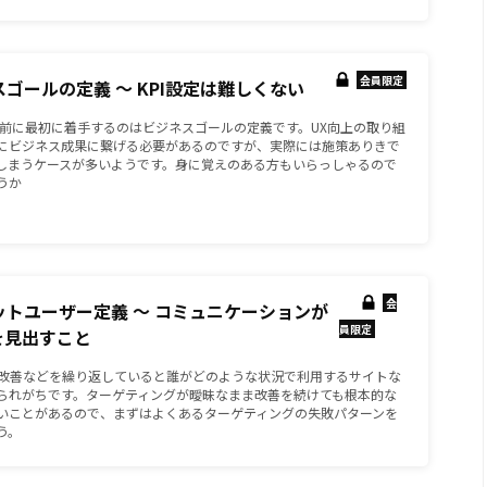
会員限定
ネスゴールの定義 ～ KPI設定は難しくない
る前に最初に着手するのはビジネスゴールの定義です。UX向上の取り組
にビジネス成果に繋げる必要があるのですが、実際には施策ありきで
しまうケースが多いようです。身に覚えのある方もいらっしゃるので
うか
会
ゲットユーザー定義 ～ コミュニケーションが
員限定
を見出すこと
の改善などを繰り返していると誰がどのような状況で利用するサイトな
られがちです。ターゲティングが曖昧なまま改善を続けても根本的な
いことがあるので、まずはよくあるターゲティングの失敗パターンを
う。