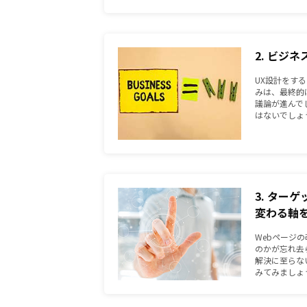
2. ビジ
UX設計をす
みは、最終的
議論が進んで
はないでしょ
3. ター
変わる軸
Webページ
のかが忘れ去
解決に至らな
みてみましょ