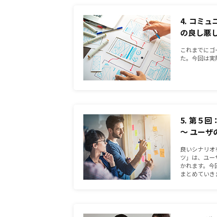
4. コミ
の良し悪
これまでにゴ
た。今回は実
5. 第５
～ ユー
良いシナリオ
ツ」は、ユー
かれます。今
まとめていき