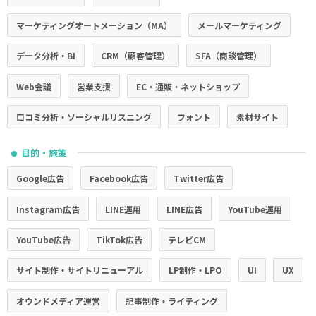
マーケティングオートメーション（MA）
メールマーケティング
データ分析・BI
CRM（顧客管理）
SFA（商談管理）
Web会議
営業支援
EC・通販・ネットショップ
口コミ分析・ソーシャルリスニング
フォント
素材サイト
目的・施策
●
Google広告
Facebook広告
Twitter広告
Instagram広告
LINE運用
LINE広告
YouTube運用
YouTube広告
TikTok広告
テレビCM
サイト制作・サイトリニューアル
LP制作・LPO
UI
UX
オウンドメディア運営
記事制作・ライティング