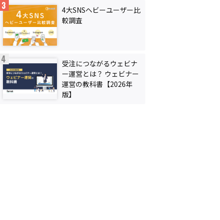
4大SNSヘビーユーザー比
較調査
受注につながるウェビナ
ー運営とは？ ウェビナー
運営の教科書【2026年
版】