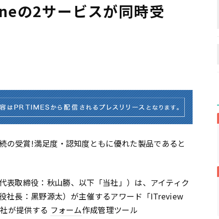
et Oneの2サービスが同時受
neは17連続の受賞!満足度・認知度ともに優れた製品であると
代表取締役：秋山勝、以下「当社」）は、アイティク
社長：⿊野源太）が主催するアワード「ITreview
いて、当社が提供する
フォーム
作成管理ツール