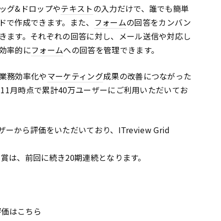
ッグ&ドロップや
テキスト
の入力だけで、誰でも簡単
ドで作成できます。また、
フォーム
の回答をカンバン
きます。それぞれの回答に対し、メール送信や対応し
効率的に
フォーム
への回答を管理できます。
業務効率化や
マーケティング
成果の改善につながった
年11月時点で累計40万ユーザーにご利用いただいてお
ーから評価をいただいており、ITreview Grid
の受賞は、前回に続き20期連続となります。
ー評価はこちら