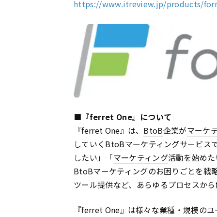
https://www.itreview.jp/products/fo
■『ferret One』について
『ferret One』は、
BtoB
企業が
マーケ
していく
BtoB
マーケティング
サービス
したい」「
マーケティング
活動を始めた
BtoB
マーケティング
のお困りごとを戦
ツール提供など、あらゆるプロセスから
『ferret One』は様々な業種・規模のユ