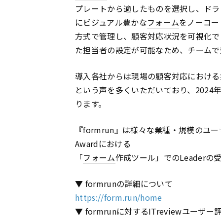
プレートから適したものを選択し、ドラ
にビジュアル豊かな
フォーム
をノーコー
方式で管理し、顧客対応状況を可視化で
た担当者の設定が可能なため、チームで
導入各社からは現場の顧客対応における
という声を多くいただいており、2024
ります。
『formrun』は様々な業種・規模のユーザ
Awardにおける
「
フォーム
作成ツール」でのLeader
▼ formrunの詳細について
https://form.run/home
▼ formrunに対するITreviewユーザ