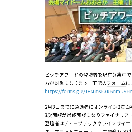
ピッチアワードの登壇者を現在募集中で
方が対象になります。下記の
フォーム
に
https://forms.gle/tPMmsE3uBnmD9H
2月3日までに通過者に
オンライン
2次面
3次面談が最終面談になりファイナリス
登壇者はディープテックやライフサイエ
ス、プラット
フォーム
、事業開発系が3