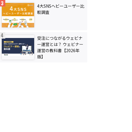
4大SNSヘビーユーザー比
較調査
受注につながるウェビナ
ー運営とは？ ウェビナー
運営の教科書【2026年
版】