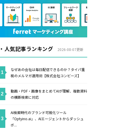
・人気記事ランキング
2026-08-07更新
なぜあの会社は毎日配信できるのか？タイパ重
視のメルマガ運用術【株式会社コンビーズ】
動画・PDF・画像をまとめてAIが理解、複数資料
の横断検索に対応
AI検索時代のブランド可視化ツール
「Optyino.ai」、AIエージェントからダッシュ
ボ...