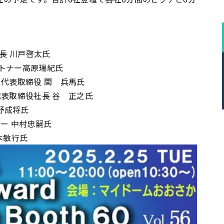
長 川戸啓太氏
トナー高原瑞紀氏
代表取締役 関 兵馬氏
表取締役社長 谷 正之氏
 牧野成将氏
ー 中村忠嗣氏
本敏行氏