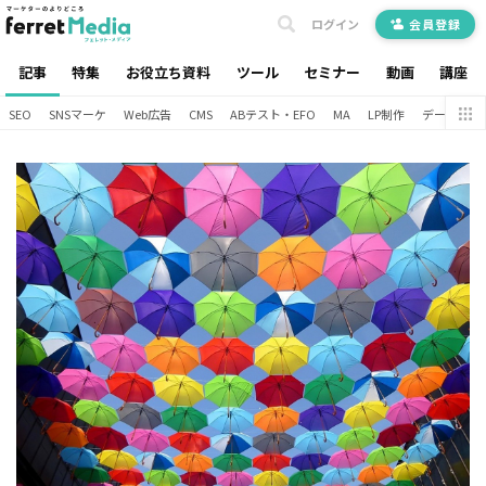
ログイン
会員登録
記事
特集
お役立ち資料
ツール
セミナー
動画
講座
SEO
SNSマーケ
Web広告
CMS
ABテスト・EFO
MA
LP制作
データ分析