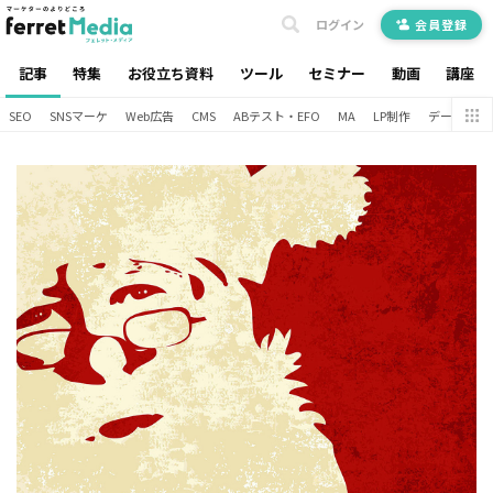
ログイン
会員登録
記事
特集
お役立ち資料
ツール
セミナー
動画
講座
SEO
SNSマーケ
Web広告
CMS
ABテスト・EFO
MA
LP制作
データ分析