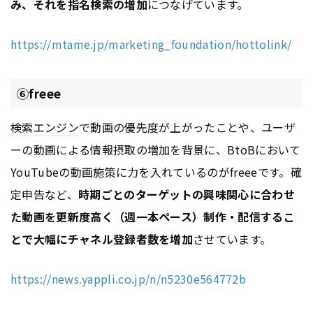
み、それを指名検索の増加
につなげています。
https://mtame.jp/marketing_foundation/hottolink/
⑥freee
検索エンジン
で動画の優先度が上がったことや、ユーザ
ーの動画による情報摂取の増加を背景に、
BtoB
において
YouTubeの動画施策に力を入れているのがfreeeです。確
定申告など、
時期ごとのターゲットの興味関心に合わせ
た動画を更新度高く（週一本ペース）制作・配信するこ
とで大幅にチャネル登録者数を増加
させています。
https://news.yappli.co.jp/n/n5230e564772b