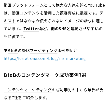
動画プラット
フォーム
として絶大な人気を誇るYouTube
は、動画
コンテンツ
を活用した顧客育成に最適です。
テ
キスト
ではなかなか伝えられないイメージの訴求に適し
ています。
Twitter
など、他のSNSと連動させやすい
の
も特徴です。
▼
BtoB
のSNS
マーケティング
事例を紹介
https://ferret-one.com/blog/sns-marketing
BtoBのコンテンツマーケ成功事例7選
コンテンツ
マーケティング
の成功事例の中から業界が異
なる7社をご紹介します。