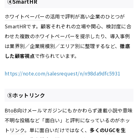
④SmartHR
ホワイトペーパー
の活用で評判が高い企業のひとつが
SmartHRです。顧客それぞれの立場や関心、検討度に合
わせた複数の
ホワイトペーパー
を提示したり、導入事例
は業界別／企業規模別／エリア別に整理するなど、
徹底
した顧客視点
で作られています。
https://note.com/salesrequest/n/n98da9dfc5931
⑤ホットリンク
BtoB
向けメールマガジンにもかかわらず連載小説や意味
不明な投稿など「面白い」と評判になっているのがホッ
ト
リンク
。単に面白いだけではなく、
多くの
UGC
を生