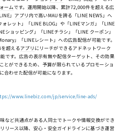
ォーム
です。運用開始以降、累計72,000件を超える
広
INE」
アプリ
内で高いMAUを誇る「LINE NEWS」へ
ウォレット」「LINE BLOG」や「LINEマンガ」「LINE
Eショッピング」「LINEチラシ」「LINE クーポン」
Monary」「LINEレシート」への
広告
配信が可能です。
*4を超える
アプリ
にリーチができるアドネットワーク
能です。
広告
の表示有無や配信ターゲット、その効果
ことができるため、予算が限られているプロモーショ
に合わせた配信が可能になります。
tps://www.linebiz.com/jp/service/line-ads/
や趣味など共通点がある人同士でトークや情報交換ができ
正式リリース以降、安心・安全ガイドラインに基づき運営