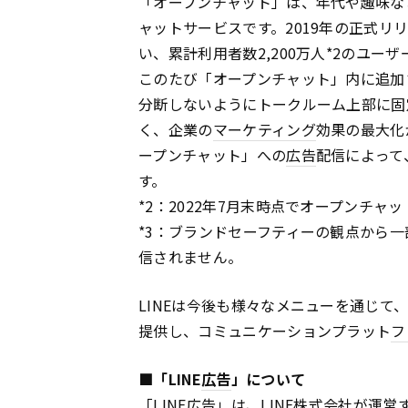
「オープンチャット」は、年代や趣味な
ャットサービスです。2019年の正式
い、累計利用者数2,200万人*2のユー
このたび「オープンチャット」内に追加さ
分断しないようにトークルーム上部に固
く、企業の
マーケティング
効果の最大化が
ープンチャット」への
広告
配信によって
す。
*2：2022年7月末時点でオープンチ
*3：ブランドセーフティーの観点から
信されません。
LINEは今後も様々なメニューを通じ
提供し、コミュニケーションプラット
フ
■「LINE
広告
」について
「LINE
広告
」は、LINE株式会社が運