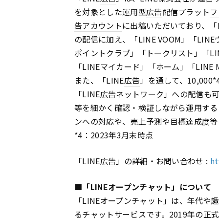
を対象とした運用型
広告
配信プラット
フ
告
アカウント
に出稿いただいており、「L
の配信に加え、「LINE VOOM」「LINE
ポイントクラブ」「トークリスト」「LIN
「LINEマイカード」「ホーム」「LINE 
また、「LINE
広告
」を通して、10,000
「LINE
広告
ネットワーク」への配信も可
等を細かく確認・検証しながら運用する
ンへの対応や、売上予測や目標達成度等
*4：2023年3月末時点
「LINE
広告
」の詳細・お問い合わせ :
ht
■「LINEオープンチャット」について
「LINEオープンチャット」は、年代
るチャットサービスです。2019年の