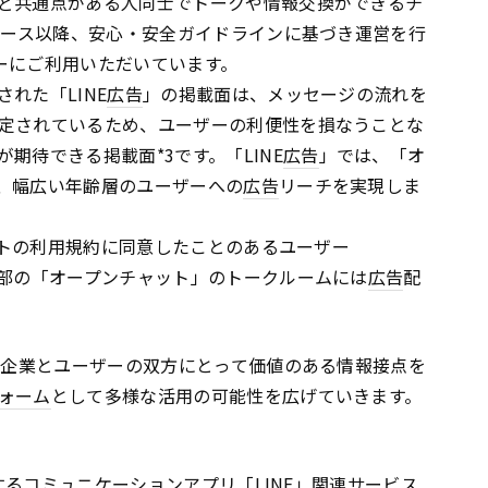
ど共通点がある人同士でトークや情報交換ができるチ
リリース以降、安心・安全ガイドラインに基づき運営を行
ザーにご利用いただいています。
れた「LINE
広告
」の掲載面は、メッセージの流れを
定されているため、ユーザーの利便性を損なうことな
期待できる掲載面*3です。「LINE
広告
」では、「オ
、幅広い年齢層のユーザーへの
広告
リーチを実現しま
ャットの利用規約に同意したことのあるユーザー
一部の「オープンチャット」のトークルームには
広告
配
て、企業とユーザーの双方にとって価値のある情報接点を
ォーム
として多様な活用の可能性を広げていきます。
営するコミュニケーション
アプリ
「LINE」関連サービス