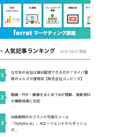
・人気記事ランキング
2026-08-07更新
なぜあの会社は毎日配信できるのか？タイパ重
視のメルマガ運用術【株式会社コンビーズ】
動画・PDF・画像をまとめてAIが理解、複数資料
の横断検索に対応
AI検索時代のブランド可視化ツール
「Optyino.ai」、AIエージェントからダッシュ
ボ...