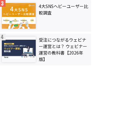
4大SNSヘビーユーザー比
較調査
受注につながるウェビナ
ー運営とは？ ウェビナー
運営の教科書【2026年
版】