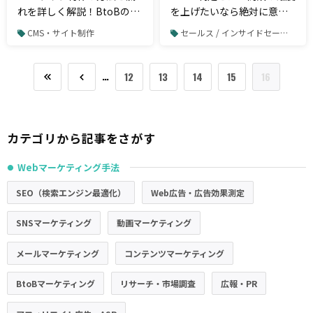
れを詳しく解説！BtoBの注
を上げたいなら絶対に意
意点も紹介
識、営業やテレアポで実践
CMS・サイト制作
セールス / インサイドセールス
するべきフレームワーク
…
12
13
14
15
16
カテゴリから記事をさがす
Webマーケティング手法
●
SEO（検索エンジン最適化）
Web広告・広告効果測定
SNSマーケティング
動画マーケティング
メールマーケティング
コンテンツマーケティング
BtoBマーケティング
リサーチ・市場調査
広報・PR