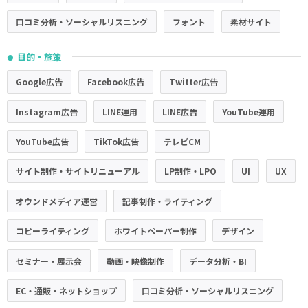
口コミ分析・ソーシャルリスニング
フォント
素材サイト
目的・施策
●
Google広告
Facebook広告
Twitter広告
Instagram広告
LINE運用
LINE広告
YouTube運用
YouTube広告
TikTok広告
テレビCM
サイト制作・サイトリニューアル
LP制作・LPO
UI
UX
オウンドメディア運営
記事制作・ライティング
コピーライティング
ホワイトペーパー制作
デザイン
セミナー・展示会
動画・映像制作
データ分析・BI
EC・通販・ネットショップ
口コミ分析・ソーシャルリスニング