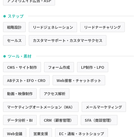
アフィリエイト広告・ASP
ステップ
●
戦略設計
リードジェネレーション
リードナーチャリング
セールス
カスタマーサポート・カスタマーサクセス
ツール・素材
●
CMS・サイト制作
フォーム作成
LP制作・LPO
ABテスト・EFO・CRO
Web接客・チャットボット
動画・映像制作
アクセス解析
マーケティングオートメーション（MA）
メールマーケティング
データ分析・BI
CRM（顧客管理）
SFA（商談管理）
Web会議
営業支援
EC・通販・ネットショップ