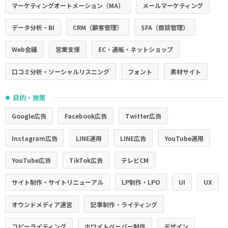
マーケティングオートメーション（MA）
メールマーケティング
データ分析・BI
CRM（顧客管理）
SFA（商談管理）
Web会議
営業支援
EC・通販・ネットショップ
口コミ分析・ソーシャルリスニング
フォント
素材サイト
目的・施策
●
Google広告
Facebook広告
Twitter広告
Instagram広告
LINE運用
LINE広告
YouTube運用
YouTube広告
TikTok広告
テレビCM
サイト制作・サイトリニューアル
LP制作・LPO
UI
UX
オウンドメディア運営
記事制作・ライティング
コピーライティング
ホワイトペーパー制作
デザイン