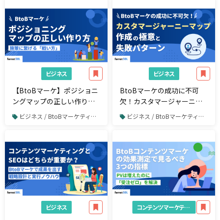
ビジネス
ビジネス
【BtoBマーケ】ポジショニ
BtoBマーケの成功に不可
ングマップの正しい作り方
欠！カスタマージャーニー
と、施策に繋げる「戦い
マップ作成の極意と失敗パ
ビジネス / BtoBマーケティング
ビジネス / BtoBマーケティング
方」
ターン
ビジネス
コンテンツマーケティング