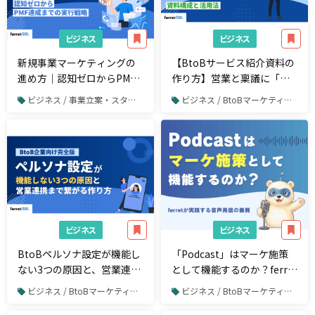
ビジネス
ビジネス
新規事業マーケティングの
【BtoBサービス紹介資料の
進め方｜認知ゼロからPMF
作り方】営業と稟議に「効
達成までの実行戦略
く」資料構成と活用法
ビジネス / 事業立案・スタートアップ
ビジネス / BtoBマーケティング
ビジネス
ビジネス
BtoBペルソナ設定が機能し
「Podcast」はマーケ施策
ない3つの原因と、営業連携
として機能するのか？ferret
まで繋がる作り方【BtoB企
が実践する音声発信の裏側
ビジネス / BtoBマーケティング
ビジネス / BtoBマーケティング
業向け完全版】