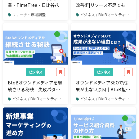
業・TimeTree・日比谷花壇
改善術|リソース不足でも商
らが登壇｜VALUES
談・受注に繋げる方法
リサーチ・市場調査
ビジネス / BtoBマーケティング
Marketing Dive 2025
ビジネス
ビジネス
BtoBオウンドメディアを継
オウンドメディアSEOで成
続させる秘訣｜失敗パター
果が出ない原因｜BtoB担当
ンから学ぶ「体制構築」の
者が今見直すべき戦略設計
ビジネス / BtoBマーケティング
ビジネス / BtoBマーケティング
解決策
と実践手順