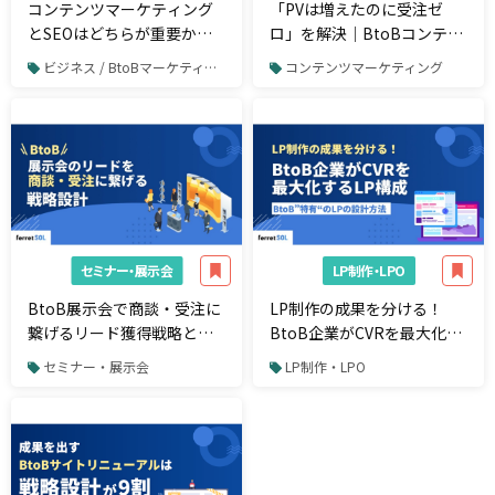
コンテンツマーケティング
「PVは増えたのに受注ゼ
とSEOはどちらが重要か？
ロ」を解決｜BtoBコンテン
BtoBマーケで成果を出す戦
ツマーケの効果測定で見る
ビジネス / BtoBマーケティング
コンテンツマーケティング
略設計と実行ノウハウ
べき3つの指標
セミナー・展示会
LP制作・LPO
BtoB展示会で商談・受注に
LP制作の成果を分ける！
繋げるリード獲得戦略と
BtoB企業がCVRを最大化す
は？
るLP構成とは？
セミナー・展示会
LP制作・LPO