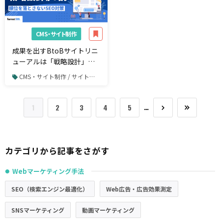
CMS・サイト制作
成果を出すBtoBサイトリニ
ューアルは「戦略設計」が9
割｜順位を落とさないSEO
CMS・サイト制作 / サイト制作・サイトリニューアル
対策とBtoB成果を最大化す
る実践手順
…
1
2
3
4
5
カテゴリから記事をさがす
Webマーケティング手法
●
SEO（検索エンジン最適化）
Web広告・広告効果測定
SNSマーケティング
動画マーケティング