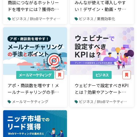
商談につながるホットリー
みんなが使えて導入しやす
ドを増やすには？獲得のポ
い！デザイン・動画・サイ
イントを解説
ト制作の【簡単ツール特
ビジネス / BtoBマーケティング
ビジネス / 業務効率化
集】
メールマーケティング
ビジネス
アポ・商談数を増やす！メ
ウェビナーで設定すべきKPI
ールナーチャリングの手法
とは？効果やアンケート回
とポイント
答率を高めるための方法を
メールマーケティング
ビジネス / BtoBマーケティング
徹底解説