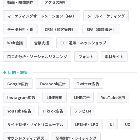
動画・映像制作
アクセス解析
マーケティングオートメーション（MA）
メールマーケティング
データ分析・BI
CRM（顧客管理）
SFA（商談管理）
Web会議
営業支援
EC・通販・ネットショップ
口コミ分析・ソーシャルリスニング
フォント
素材サイト
目的・施策
●
Google広告
Facebook広告
Twitter広告
Instagram広告
LINE運用
LINE広告
YouTube運用
YouTube広告
TikTok広告
テレビCM
サイト制作・サイトリニューアル
LP制作・LPO
UI
UX
オウンドメディア運営
記事制作・ライティング