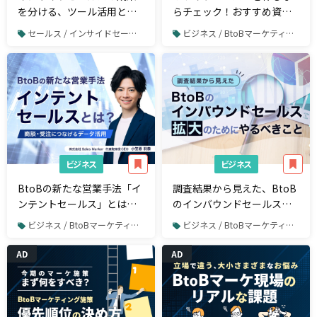
を分ける、ツール活用と情
らチェック！おすすめ資
報収集術
料・コンテンツまとめ
セールス / インサイドセールス
ビジネス / BtoBマーケティング
ビジネス
ビジネス
BtoBの新たな営業手法「イ
調査結果から見えた、BtoB
ンテントセールス」とは？
のインバウンドセールス拡
商談・受注につなげるデー
大のためにやるべきこと
ビジネス / BtoBマーケティング
ビジネス / BtoBマーケティング
タ活用
AD
AD