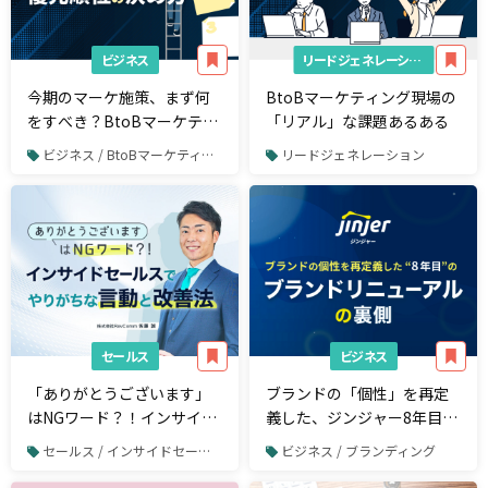
ビジネス
リードジェネレーション
今期のマーケ施策、まず何
BtoBマーケティング現場の
をすべき？BtoBマーケティ
「リアル」な課題あるある
ング施策「優先順位」の決
ビジネス / BtoBマーケティング
リードジェネレーション
め方
セールス
ビジネス
「ありがとうございます」
ブランドの「個性」を再定
はNGワード？！インサイド
義した、ジンジャー8年目の
セールスでやりがちな言動
ブランドリニューアルの裏
セールス / インサイドセールス
ビジネス / ブランディング
と改善法
側