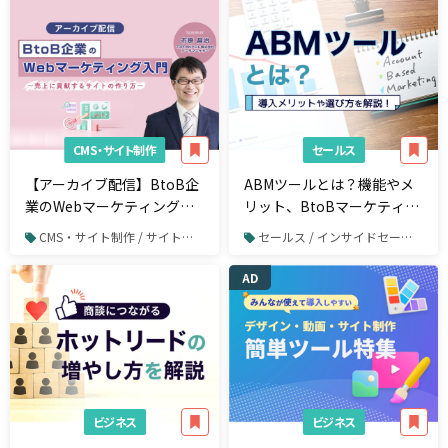
CMS・サイト制作
セールス
【アーカイブ配信】BtoB企
ABMツールとは？機能やメ
業のWebマーケティング入
リット、BtoBマーケティン
門～売上に貢献するサイト
グで必要な理由
CMS・サイト制作 / サイト制作・サイトリニューアル
セールス / インサイドセールス
の作り方～
AD
ビジネス
ビジネス