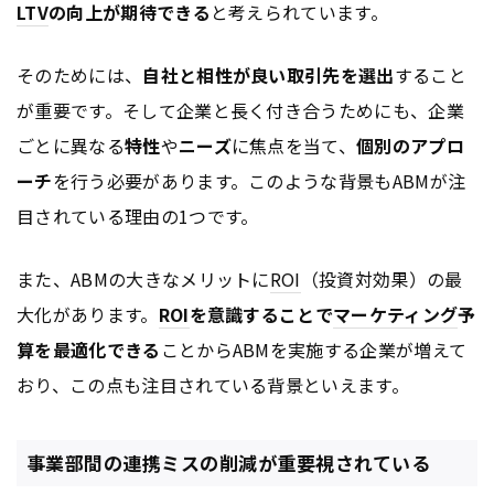
LTV
の向上が期待できる
と考えられています。
そのためには、
自社と相性が良い取引先を選出
すること
が重要です。そして企業と長く付き合うためにも、企業
ごとに異なる
特性
や
ニーズ
に焦点を当て、
個別のアプロ
ーチ
を行う必要があります。このような背景もABMが注
目されている理由の1つです。
また、ABMの大きなメリットに
ROI
（投資対効果）の最
大化があります。
ROI
を意識することで
マーケティング
予
算を最適化できる
ことからABMを実施する企業が増えて
おり、この点も注目されている背景といえます。
事業部間の連携ミスの削減が重要視されている