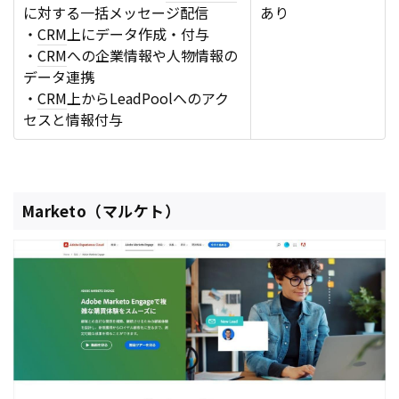
に対する一括メッセージ配信
あり
・
CRM
上にデータ作成・付与
・
CRM
への企業情報や人物情報の
データ連携
・
CRM
上からLeadPoolへのアク
セスと情報付与
Marketo（マルケト）