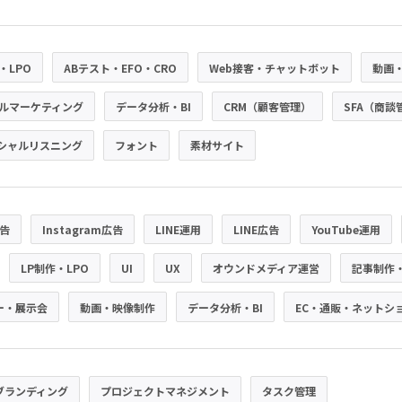
・LPO
ABテスト・EFO・CRO
Web接客・チャットボット
動画
ルマーケティング
データ分析・BI
CRM（顧客管理）
SFA（商談
シャルリスニング
フォント
素材サイト
広告
Instagram広告
LINE運用
LINE広告
YouTube運用
LP制作・LPO
UI
UX
オウンドメディア運営
記事制作
ー・展示会
動画・映像制作
データ分析・BI
EC・通販・ネットシ
ブランディング
プロジェクトマネジメント
タスク管理