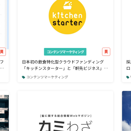
コンテンツマーケティング
フ
日本初の飲食特化型クラウドファンディング
採
ー
「キッチンスターター」と「軒先ビジネス」が
ロ
「軒先スタータープログラム」を発表
開
コンテンツマーケティング