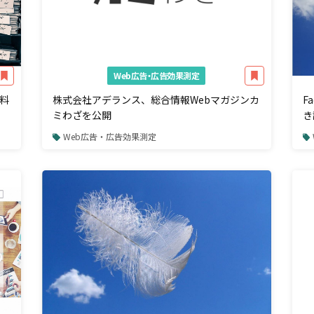
Web広告・広告効果測定
料
株式会社アデランス、総合情報Webマガジンカ
F
ミわざを公開
き
Web広告・広告効果測定