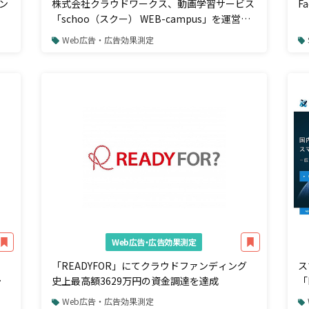
ン
株式会社クラウドワークス、動画学習サービス
F
「schoo（スクー） WEB-campus」を運営す
る株式会社スクーと事業提携を発表
Web広告・広告効果測定
Web広告・広告効果測定
「READYFOR」にてクラウドファンディング
ス
参
史上最高額3629万円の資金調達を達成
「
「
Web広告・広告効果測定