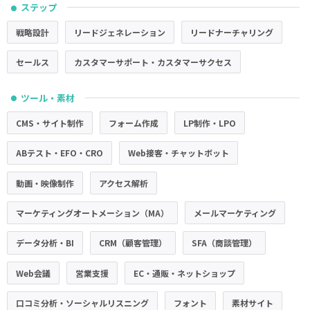
ステップ
●
戦略設計
リードジェネレーション
リードナーチャリング
セールス
カスタマーサポート・カスタマーサクセス
ツール・素材
●
CMS・サイト制作
フォーム作成
LP制作・LPO
ABテスト・EFO・CRO
Web接客・チャットボット
動画・映像制作
アクセス解析
マーケティングオートメーション（MA）
メールマーケティング
データ分析・BI
CRM（顧客管理）
SFA（商談管理）
Web会議
営業支援
EC・通販・ネットショップ
口コミ分析・ソーシャルリスニング
フォント
素材サイト