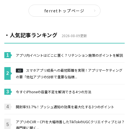
ferretトップページ
・人気記事ランキング
2026-08-09更新
アプリ内イベントはどこに置く？リテンション施策のポイントを解説
スマホアプリ成長への最短距離を実現！アプリマーケティング
AD
の要「他社アプリの分析で重要な指標...
今すぐiPhoneの容量不足を解消できる4つの方法
開封率93.7%！プッシュ通知の効果を最大化する3つのポイント
アプリのCVR・CPIを大幅改善したTikTokのUGCクリエイティブとは？
専門家に聞く...