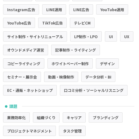
Instagram広告
LINE運用
LINE広告
YouTube運用
YouTube広告
TikTok広告
テレビCM
サイト制作・サイトリニューアル
LP制作・LPO
UI
UX
オウンドメディア運営
記事制作・ライティング
コピーライティング
ホワイトペーパー制作
デザイン
セミナー・展示会
動画・映像制作
データ分析・BI
EC・通販・ネットショップ
口コミ分析・ソーシャルリスニング
課題
●
業務効率化
組織づくり
キャリア
ブランディング
プロジェクトマネジメント
タスク管理