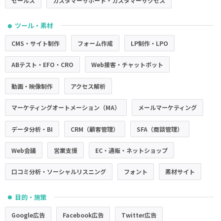
セールス
カスタマーサポート・カスタマーサクセス
ツール・素材
●
CMS・サイト制作
フォーム作成
LP制作・LPO
ABテスト・EFO・CRO
Web接客・チャットボット
動画・映像制作
アクセス解析
マーケティングオートメーション（MA）
メールマーケティング
データ分析・BI
CRM（顧客管理）
SFA（商談管理）
Web会議
営業支援
EC・通販・ネットショップ
口コミ分析・ソーシャルリスニング
フォント
素材サイト
目的・施策
●
Google広告
Facebook広告
Twitter広告