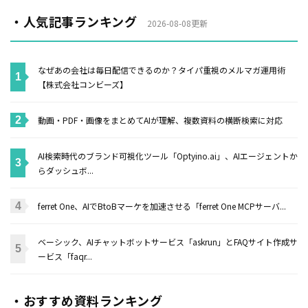
・人気記事ランキング
2026-08-08更新
なぜあの会社は毎日配信できるのか？タイパ重視のメルマガ運用術
【株式会社コンビーズ】
動画・PDF・画像をまとめてAIが理解、複数資料の横断検索に対応
AI検索時代のブランド可視化ツール「Optyino.ai」、AIエージェントか
らダッシュボ...
ferret One、AIでBtoBマーケを加速させる「ferret One MCPサーバ...
ベーシック、AIチャットボットサービス「askrun」とFAQサイト作成サ
ービス「faqr...
・おすすめ資料ランキング