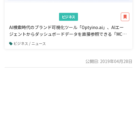
ビジネス
AI検索時代のブランド可視化ツール「Optyino.ai」、AIエー
ジェントからダッシュボードデータを直接参照できる「MCP
接続」機能を一般公開
ビジネス / ニュース
公開日: 2019年04月28日