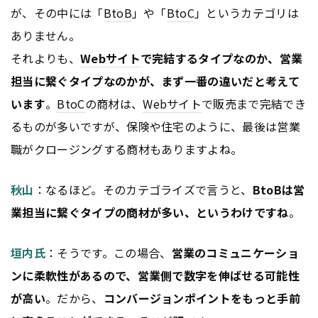
が、その中には「
BtoB
」や「
BtoC
」というカテゴリは
ありません。
それよりも、
Webサイト
で完結するタイプなのか、営業
担当に繋ぐタイプなのかが、まず一番の違いだと考えて
います
。
BtoC
の商材は、
Webサイト
で販売まで完結でき
るものが多いですが、保険や住宅のように、最後は営業
職がクロージングする商材もありますよね。
秋山
：なるほど。そのカテゴライズで言うと、
BtoB
は営
業担当に繋ぐタイプの商材が多い、というわけですね
。
垣内氏
：そうです。この場合、
営業のコミュニケーショ
ンに柔軟性があるので、営業側で数字を伸ばせる可能性
が高い
。だから、
コンバージョンポイントをもっと手前