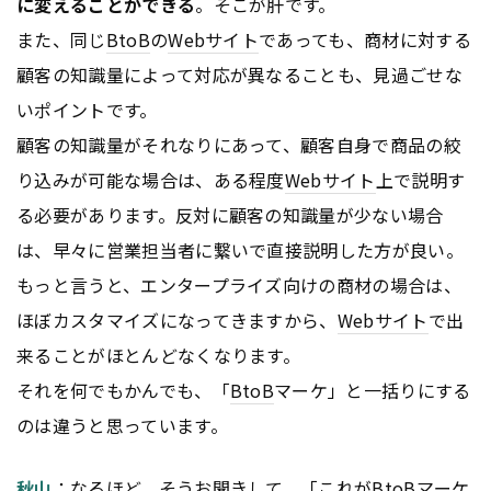
に変えることができる
。そこが肝です。
また、同じ
BtoB
の
Webサイト
であっても、商材に対する
顧客の知識量によって対応が異なることも、見過ごせな
いポイントです。
顧客の知識量がそれなりにあって、顧客自身で商品の絞
り込みが可能な場合は、ある程度
Webサイト
上で説明す
る必要があります。反対に顧客の知識量が少ない場合
は、早々に営業担当者に繋いで直接説明した方が良い。
もっと言うと、エンタープライズ向けの商材の場合は、
ほぼカスタマイズになってきますから、
Webサイト
で出
来ることがほとんどなくなります。
それを何でもかんでも、「
BtoB
マーケ」と一括りにする
のは違うと思っています。
秋山
：なるほど。そうお聞きして、「これが
BtoB
マーケ