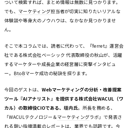
ついて検索すれば、まとめ情報は無数に見つかります。
でも、
マーケティング
担当者が切実に知りたいリアルな
体験談や等身大のノウハウは、なかなか見つかりませ
ん。
そこで本コラムでは、読者に代わって、『ferret』運営会
社である株式会社ベーシック 代表取締役の秋山が、活躍
するマーケターや成長企業の経営層に突撃インタビュ
ー。
BtoB
マーケ成功の秘訣を探ります。
今回のゲストは、
Web
マーケティング
の分析・改善提案
ツール『AIアナリスト』を提供する株式会社WACUL（ワ
カル）の取締役CIOである、垣内氏
。所長を務める、
「WACULテクノロジー＆
マーケティング
ラボ」で発表さ
れる鋭い指摘満載のレポートは、業界でも話題です。今