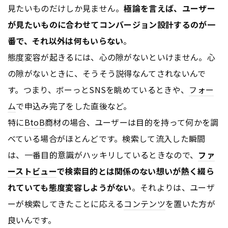
見たいものだけしか見ません。
極論を言えば、ユーザー
が見たいものに合わせてコンバージョン設計するのが一
番で、それ以外は何もいらない
。
態度変容が起きるには、心の隙がないといけません。心
の隙がないときに、そうそう説得なんてされないんで
す。つまり、ボーっとSNSを眺めているときや、
フォー
ム
で申込み完了をした直後など。
特に
BtoB
商材の場合、ユーザーは目的を持って何かを調
べている場合がほとんどです。検索して流入した瞬間
は、一番目的意識がハッキリしているときなので、
ファ
ーストビュー
で検索目的とは関係のない想いが熱く綴ら
れていても態度変容しようがない
。それよりは、ユーザ
ーが検索してきたことに応える
コンテンツ
を置いた方が
良いんです。