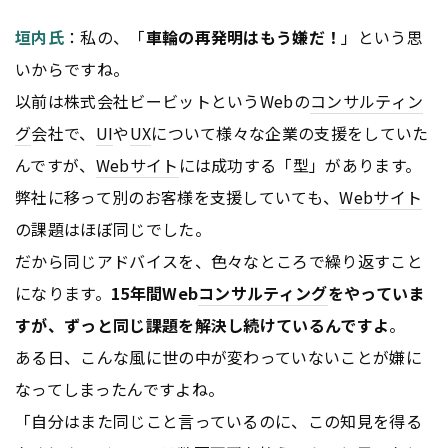
垣内氏
：私の、「
車輪の再発明はもう嫌だ！
」という思
いからですね。
以前は株式会社ビービットというWebの
コンサルティン
グ
会社で、
UI
や
UX
について様々な企業の支援をしていた
んですが、
Webサイト
には成功する「型」があります。
弊社に移って別のお客様を支援していても、
Webサイト
の課題はほぼ同じでした。
だから同じアドバイスを、色々なところで繰り返すこと
になります。
15年間Web
コンサルティング
をやっていま
すが、ずっと同じ課題を解決し続けているんですよ
。
ある日、こんな風に世の中が変わっていないことが嫌に
なってしまったんですよね。
「自分はまた同じこと言っているのに、この知見を得る