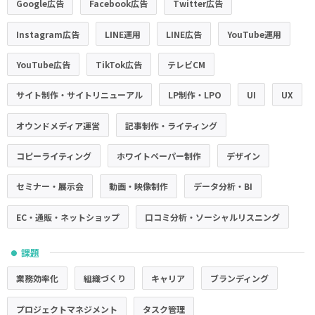
Google広告
Facebook広告
Twitter広告
Instagram広告
LINE運用
LINE広告
YouTube運用
YouTube広告
TikTok広告
テレビCM
サイト制作・サイトリニューアル
LP制作・LPO
UI
UX
オウンドメディア運営
記事制作・ライティング
コピーライティング
ホワイトペーパー制作
デザイン
セミナー・展示会
動画・映像制作
データ分析・BI
EC・通販・ネットショップ
口コミ分析・ソーシャルリスニング
課題
●
業務効率化
組織づくり
キャリア
ブランディング
プロジェクトマネジメント
タスク管理