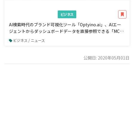
ビジネス
AI検索時代のブランド可視化ツール「Optyino.ai」、AIエー
ジェントからダッシュボードデータを直接参照できる「MCP
接続」機能を一般公開
ビジネス / ニュース
公開日: 2020年05月01日