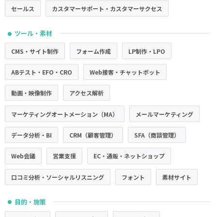
セールス
カスタマーサポート・カスタマーサクセス
ツール・素材
●
CMS・サイト制作
フォーム作成
LP制作・LPO
ABテスト・EFO・CRO
Web接客・チャットボット
動画・映像制作
アクセス解析
マーケティングオートメーション（MA）
メールマーケティング
データ分析・BI
CRM（顧客管理）
SFA（商談管理）
Web会議
営業支援
EC・通販・ネットショップ
口コミ分析・ソーシャルリスニング
フォント
素材サイト
目的・施策
●