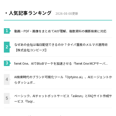
・人気記事ランキング
2026-08-08更新
動画・PDF・画像をまとめてAIが理解、複数資料の横断検索に対応
なぜあの会社は毎日配信できるのか？タイパ重視のメルマガ運用術
【株式会社コンビーズ】
ferret One、AIでBtoBマーケを加速させる「ferret One MCPサーバ...
AI検索時代のブランド可視化ツール「Optyino.ai」、AIエージェントか
らダッシュボ...
ベーシック、AIチャットボットサービス「askrun」とFAQサイト作成サ
ービス「faqr...