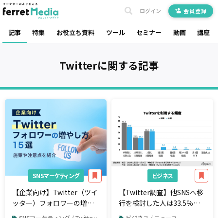
ログイン
会員登録
記事
特集
お役立ち資料
ツール
セミナー
動画
講座
Twitter
に関する記事
SNSマーケティング
ビジネス
【企業向け】Twitter（ツイ
【Twitter調査】他SNSへ移
ッター）フォロワーの増や
行を検討した人は33.5％、
し方15選！施策や注意点を
前回から4.4pt増加 検討理
SNSマーケティング / Twitter / Twitter運用
ビジネス / ニュース