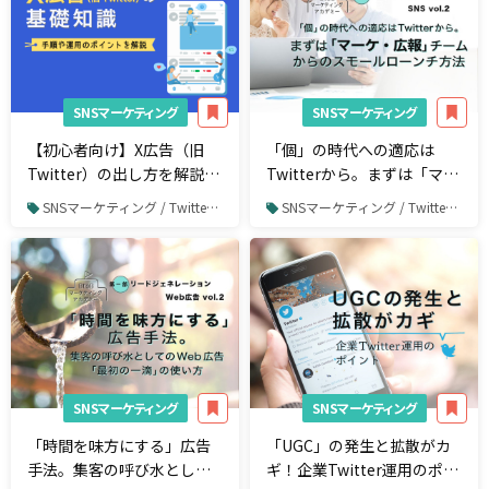
SNSマーケティング
SNSマーケティング
【初心者向け】X広告（旧
「個」の時代への適応は
Twitter）の出し方を解説！
Twitterから。まずは「マー
見るべき指標やクリエイテ
ケ・広報」チームからのス
SNSマーケティング / Twitter / Twitter広告
SNSマーケティング / Twitter / Twitter運用
ィブ作成のポイント
モールローンチ方法
SNSマーケティング
SNSマーケティング
「時間を味方にする」広告
「UGC」の発生と拡散がカ
手法。集客の呼び水として
ギ！企業Twitter運用のポイ