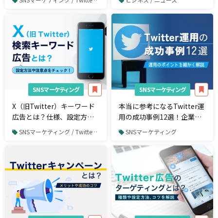
紹介
由にAPI有料化の影響あり
（Appliv調べ）
SNSマーケティング
SNSマーケティング
X（旧Twitter）キーワード
本当に参考になるTwitter運
広告とは？仕様、設定方
用の成功事例12選！企業ア
法、注意点を徹底解説
カウントの運用ポイントも
SNSマーケティング / Twitter / Twitter広告
SNSマーケティング
紹介