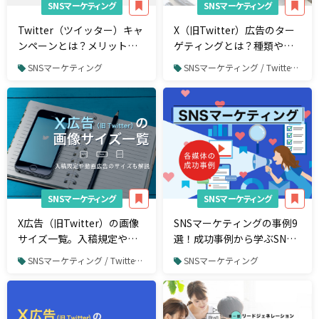
SNSマーケティング
SNSマーケティング
Twitter（ツイッター）キャ
X（旧Twitter）広告のター
ンペーンとは？メリットや
ゲティングとは？種類や設
成功の6ステップ、注意点を
定方法、成果を出すコツを
SNSマーケティング
SNSマーケティング / Twitter / Twitter広告
解説
解説
SNSマーケティング
SNSマーケティング
X広告（旧Twitter）の画像
SNSマーケティングの事例9
サイズ一覧。入稿規定や動
選！成功事例から学ぶSNS
画広告のサイズも解説
の運営方法
SNSマーケティング / Twitter / Twitter広告
SNSマーケティング