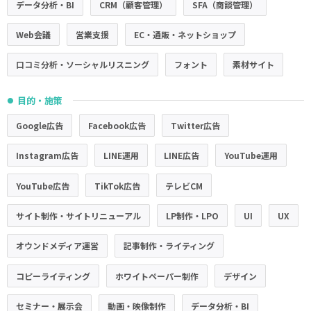
データ分析・BI
CRM（顧客管理）
SFA（商談管理）
Web会議
営業支援
EC・通販・ネットショップ
口コミ分析・ソーシャルリスニング
フォント
素材サイト
目的・施策
●
Google広告
Facebook広告
Twitter広告
Instagram広告
LINE運用
LINE広告
YouTube運用
YouTube広告
TikTok広告
テレビCM
サイト制作・サイトリニューアル
LP制作・LPO
UI
UX
オウンドメディア運営
記事制作・ライティング
コピーライティング
ホワイトペーパー制作
デザイン
セミナー・展示会
動画・映像制作
データ分析・BI