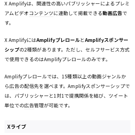
X Amplifyは、関連性の高いパブリッシャーによるプレミ
アムビデオ
コンテンツ
に連動して掲載できる
動画
広告
で
す。
X Amplifyには
Amplifyプレロール
と
Amplifyスポンサー
シップ
の2種類があります。ただし、セルフサービス方式
で使用できるのはAmplifyプレロールのみです。
Amplifyプレロールでは、15種類以上の動画ジャンルか
ら
広告
の配信先を選べます。Amplifyスポンサーシップで
は、パブリッシャーと1対1で提携関係を結び、ツイート
単位での
広告
管理が可能です。
Xライブ