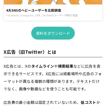
4大SNSのヘビーユーザーを比較調査
Facebook, Instagram, LINE, Twitterのユーザー特徴を調査
資料をダウンロード
X広告（旧Twitter）とは
X
広告
とは、Xの
タイムライン
や
検索結果
などに
広告
を表
示できるサービスです。X
広告
には掲載場所や
広告
のフォ
ーマットが異なる複数の種類があります。
テキスト
だけ
でなく、画像や動画などを使うことも可能です。
広告
費の最小金額は設定されていないため、
低コスト
か