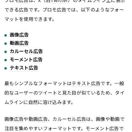
プロモ
広告
は、X（旧
Twitter
）のタイムライン上に表示
できる
広告
です。プロモ
広告
では、以下のようなフォー
マットを使用できます。
画像
広告
動画
広告
カルーセル
広告
モーメント
広告
テキスト
広告
最もシンプルなフォーマットは
テキスト
広告
です。一般
的なユーザーのツイートと見た目が似ているため、タイ
ムラインに自然に溶け込みます。
画像
広告
や動画
広告
、カルーセル
広告
は、画像や動画で
注目を集めやすいフォーマットです。モーメント
広告
で